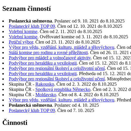
Seznam činností
Poslanecká sněmovna
. Poslanec od 9. 10. 2021 do 8.10.2025
Poslanecký klub TOP 09
. Člen od 12. 10. 2021 do 8.10.2025
Volební komise
. Člen od 2. 11. 2021 do 8.10.2025
Volební komise
. Ověřovatel komise od 3. 11. 2021 do 8.10.2025
Petiční výbor
. Člen od 23. 11. 2021 do 8.10.2025
Výbor pro vědu, vzdělání, kulturu, mládež a tělovýchovu
. Člen o
Stálá komise pro rodinu a rovné příležitosti
. Člen od 26. 11. 2021
Podvýbor pro mládež a volnočasové aktivity
. Člen od 15. 12. 202
Podvýbor pro heraldiku a vexilologii
. Člen od 15. 12. 2021 do 8.
Podvýbor pro regionální školství a celoživotní učení
. Člen od 15.
Podvýbor pro heraldiku a vexilologii
. Předseda od 15. 12. 2021 d
Podvýbor pro regionální školství a celoživotní učení
. Místopředse
Skupina ČR -
Rakousko
. Člen od 2. 3. 2022 do 8.10.2025
Skupina ČR -
Spolková republika Německo
. Člen od 2. 3. 2022 
Skupina ČR -
Moldavsko
. Člen od 8. 4. 2022 do 8.10.2025
Výbor pro vědu, vzdělání, kulturu, mládež a tělovýchovu
. Předse
Poslanecká sněmovna
. Poslanec od 4. 10. 2025
Poslanecký klub TOP 09
. Člen od 7. 10. 2025
Činnosti