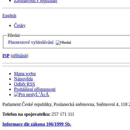
Zajímavosti v repozitáři
English
Česky
Hledat
Plnotextové vyhledávání
ISP
(
příhlásit
)
Mapa webu
Nápověda
Odběr RSS
Prohlášení přístupnosti
Parlament České republiky, Poslanecká sněmovna, Sněmovní 4, 118 2
Telefon na spojovatelku:
257 171 111
Informace dle zákona 106/1999 Sb.