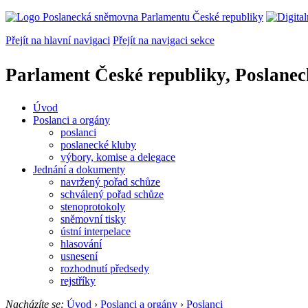
Přejít na hlavní navigaci
Přejít na navigaci sekce
Parlament České republiky, Poslane
Úvod
Poslanci a orgány
poslanci
poslanecké kluby
výbory, komise a delegace
Jednání a dokumenty
navržený pořad schůze
schválený pořad schůze
stenoprotokoly
sněmovní tisky
ústní interpelace
hlasování
usnesení
rozhodnutí předsedy
rejstříky
Nacházíte se:
Úvod
›
Poslanci a orgány
›
Poslanci