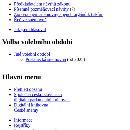
Předkladatelem návrhů zákonů
Písemné pozměňovací návrhy
(7)
Zpravodajem sněmovny a jejich orgánů k tiskům
Řeč ve sněmovně
Jak jsem hlasoval
Volba volebního období
Jiné volební období
Poslanecká sněmovna
(od 2025)
Hlavní menu
Přehled obsahu
Společná česko-slovenská
digitální parlamentní knihovna
Digitální knihovna
České sněmy
Informace
Rejstříky