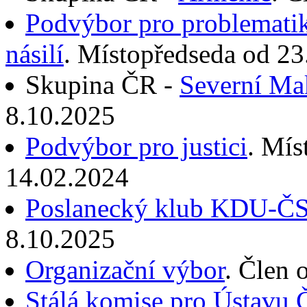
Podvýbor pro problemati
násilí
. Místopředseda od 23
Skupina ČR -
Severní Ma
8.10.2025
Podvýbor pro justici
. Mís
14.02.2024
Poslanecký klub KDU-Č
8.10.2025
Organizační výbor
. Člen 
Stálá komise pro Ústavu 