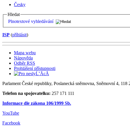
Česky
Hledat
Plnotextové vyhledávání
ISP
(
příhlásit
)
Mapa webu
Nápověda
Odběr RSS
Prohlášení přístupnosti
Parlament České republiky, Poslanecká sněmovna, Sněmovní 4, 118 2
Telefon na spojovatelku:
257 171 111
Informace dle zákona 106/1999 Sb.
YouTube
Facebook