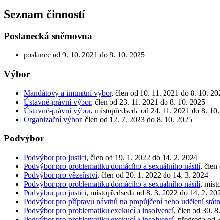
Seznam činností
Poslanecká sněmovna
poslanec od 9. 10. 2021 do 8. 10. 2025
Výbor
Mandátový a imunitní výbor
, člen od 10. 11. 2021 do 8. 10. 20
Ústavně-právní výbor
, člen od 23. 11. 2021 do 8. 10. 2025
Ústavně-právní výbor
, místopředseda od 24. 11. 2021 do 8. 10
Organizační výbor
, člen od 12. 7. 2023 do 8. 10. 2025
Podvýbor
Podvýbor pro justici
, člen od 19. 1. 2022 do 14. 2. 2024
Podvýbor pro problematiku domácího a sexuálního násilí
, člen
Podvýbor pro vězeňství
, člen od 20. 1. 2022 do 14. 3. 2024
Podvýbor pro problematiku domácího a sexuálního násilí
, míst
Podvýbor pro justici
, místopředseda od 8. 3. 2022 do 14. 2. 20
Podvýbor pro přípravu návrhů na propůjčení nebo udělení stá
Podvýbor pro problematiku exekucí a insolvencí
, člen od 30. 
Podvýbor pro problematiku exekucí a insolvencí
, předseda od 