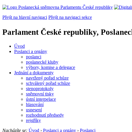
Přejít na hlavní navigaci
Přejít na navigaci sekce
Parlament České republiky, Poslane
Úvod
Poslanci a orgány
poslanci
poslanecké kluby
výbory, komise a delegace
Jednání a dokumenty
navržený pořad schůze
schválený pořad schůze
stenoprotokoly
sněmovní tisky
ústní interpelace
hlasování
usnesení
rozhodnutí předsedy
rejstříky
Nacházíte se:
Úvod
›
Poslanci a orgány
›
Poslanci