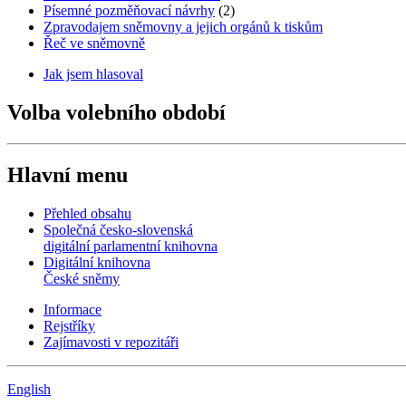
Písemné pozměňovací návrhy
(2)
Zpravodajem sněmovny a jejich orgánů k tiskům
Řeč ve sněmovně
Jak jsem hlasoval
Volba volebního období
Hlavní menu
Přehled obsahu
Společná česko-slovenská
digitální parlamentní knihovna
Digitální knihovna
České sněmy
Informace
Rejstříky
Zajímavosti v repozitáři
English