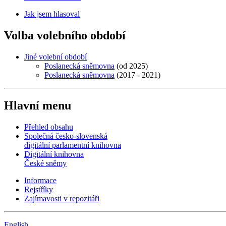
Jak jsem hlasoval
Volba volebního období
Jiné volební období
Poslanecká sněmovna
(od 2025)
Poslanecká sněmovna
(2017 - 2021)
Hlavní menu
Přehled obsahu
Společná česko-slovenská
digitální parlamentní knihovna
Digitální knihovna
České sněmy
Informace
Rejstříky
Zajímavosti v repozitáři
English