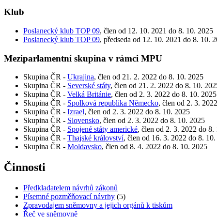
Klub
Poslanecký klub TOP 09
, člen od 12. 10. 2021 do 8. 10. 2025
Poslanecký klub TOP 09
, předseda od 12. 10. 2021 do 8. 10. 
Meziparlamentní skupina v rámci MPU
Skupina ČR -
Ukrajina
, člen od 21. 2. 2022 do 8. 10. 2025
Skupina ČR -
Severské státy
, člen od 21. 2. 2022 do 8. 10. 202
Skupina ČR -
Velká Británie
, člen od 2. 3. 2022 do 8. 10. 2025
Skupina ČR -
Spolková republika Německo
, člen od 2. 3. 202
Skupina ČR -
Izrael
, člen od 2. 3. 2022 do 8. 10. 2025
Skupina ČR -
Slovensko
, člen od 2. 3. 2022 do 8. 10. 2025
Skupina ČR -
Spojené státy americké
, člen od 2. 3. 2022 do 8.
Skupina ČR -
Thajské království
, člen od 16. 3. 2022 do 8. 10
Skupina ČR -
Moldavsko
, člen od 8. 4. 2022 do 8. 10. 2025
Činnosti
Předkladatelem návrhů zákonů
Písemné pozměňovací návrhy
(5)
Zpravodajem sněmovny a jejich orgánů k tiskům
Řeč ve sněmovně