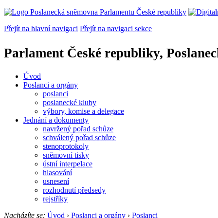
Přejít na hlavní navigaci
Přejít na navigaci sekce
Parlament České republiky, Poslane
Úvod
Poslanci a orgány
poslanci
poslanecké kluby
výbory, komise a delegace
Jednání a dokumenty
navržený pořad schůze
schválený pořad schůze
stenoprotokoly
sněmovní tisky
ústní interpelace
hlasování
usnesení
rozhodnutí předsedy
rejstříky
Nacházíte se:
Úvod
›
Poslanci a orgány
›
Poslanci