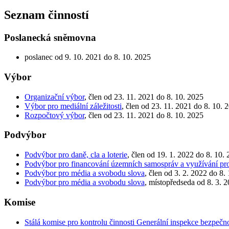
Seznam činností
Poslanecká sněmovna
poslanec od 9. 10. 2021 do 8. 10. 2025
Výbor
Organizační výbor
, člen od 23. 11. 2021 do 8. 10. 2025
Výbor pro mediální záležitosti
, člen od 23. 11. 2021 do 8. 10. 
Rozpočtový výbor
, člen od 23. 11. 2021 do 8. 10. 2025
Podvýbor
Podvýbor pro daně, cla a loterie
, člen od 19. 1. 2022 do 8. 10.
Podvýbor pro financování územních samospráv a využívání pr
Podvýbor pro média a svobodu slova
, člen od 3. 2. 2022 do 8.
Podvýbor pro média a svobodu slova
, místopředseda od 8. 3. 
Komise
Stálá komise pro kontrolu činnosti Generální inspekce bezpečn