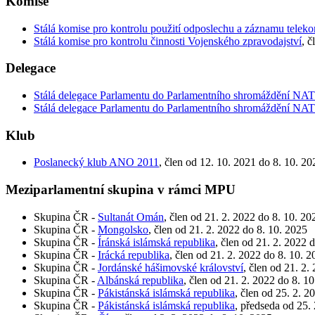
Komise
Stálá komise pro kontrolu použití odposlechu a záznamu telek
Stálá komise pro kontrolu činnosti Vojenského zpravodajství
, č
Delegace
Stálá delegace Parlamentu do Parlamentního shromáždění NA
Stálá delegace Parlamentu do Parlamentního shromáždění NA
Klub
Poslanecký klub ANO 2011
, člen od 12. 10. 2021 do 8. 10. 20
Meziparlamentní skupina v rámci MPU
Skupina ČR -
Sultanát Omán
, člen od 21. 2. 2022 do 8. 10. 20
Skupina ČR -
Mongolsko
, člen od 21. 2. 2022 do 8. 10. 2025
Skupina ČR -
Íránská islámská republika
, člen od 21. 2. 2022 
Skupina ČR -
Irácká republika
, člen od 21. 2. 2022 do 8. 10. 
Skupina ČR -
Jordánské hášimovské království
, člen od 21. 2.
Skupina ČR -
Albánská republika
, člen od 21. 2. 2022 do 8. 1
Skupina ČR -
Pákistánská islámská republika
, člen od 25. 2. 2
Skupina ČR -
Pákistánská islámská republika
, předseda od 25.