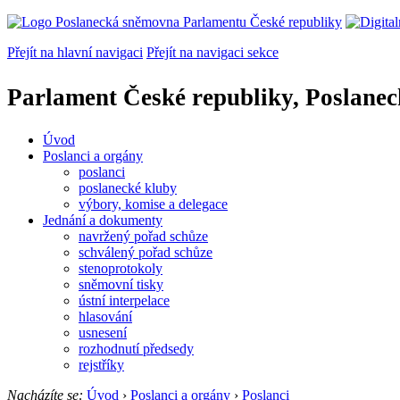
Přejít na hlavní navigaci
Přejít na navigaci sekce
Parlament České republiky, Poslane
Úvod
Poslanci a orgány
poslanci
poslanecké kluby
výbory, komise a delegace
Jednání a dokumenty
navržený pořad schůze
schválený pořad schůze
stenoprotokoly
sněmovní tisky
ústní interpelace
hlasování
usnesení
rozhodnutí předsedy
rejstříky
Nacházíte se:
Úvod
›
Poslanci a orgány
›
Poslanci