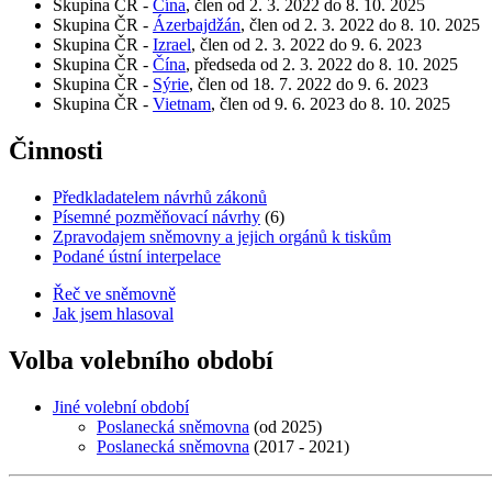
Skupina ČR -
Čína
, člen od 2. 3. 2022 do 8. 10. 2025
Skupina ČR -
Ázerbajdžán
, člen od 2. 3. 2022 do 8. 10. 2025
Skupina ČR -
Izrael
, člen od 2. 3. 2022 do 9. 6. 2023
Skupina ČR -
Čína
, předseda od 2. 3. 2022 do 8. 10. 2025
Skupina ČR -
Sýrie
, člen od 18. 7. 2022 do 9. 6. 2023
Skupina ČR -
Vietnam
, člen od 9. 6. 2023 do 8. 10. 2025
Činnosti
Předkladatelem návrhů zákonů
Písemné pozměňovací návrhy
(6)
Zpravodajem sněmovny a jejich orgánů k tiskům
Podané ústní interpelace
Řeč ve sněmovně
Jak jsem hlasoval
Volba volebního období
Jiné volební období
Poslanecká sněmovna
(od 2025)
Poslanecká sněmovna
(2017 - 2021)