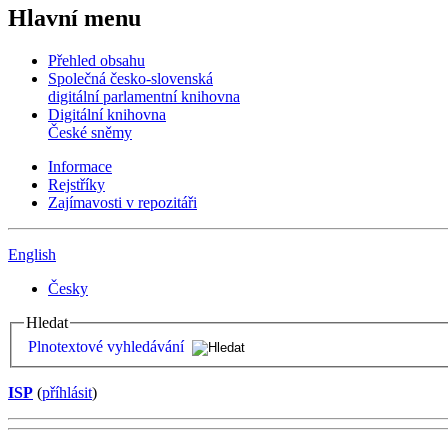
Hlavní menu
Přehled obsahu
Společná česko-slovenská
digitální parlamentní knihovna
Digitální knihovna
České sněmy
Informace
Rejstříky
Zajímavosti v repozitáři
English
Česky
Hledat
Plnotextové vyhledávání
ISP
(
příhlásit
)