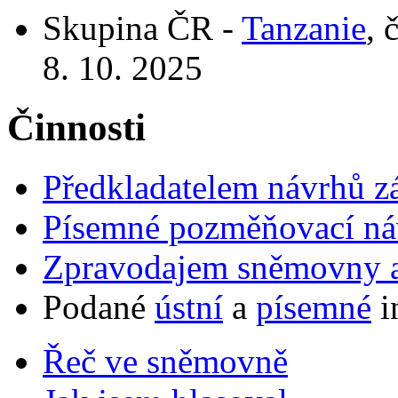
Skupina ČR -
Tanzanie
, 
8. 10. 2025
Činnosti
Předkladatelem návrhů 
Písemné pozměňovací ná
Zpravodajem sněmovny a 
Podané
ústní
a
písemné
i
Řeč ve sněmovně