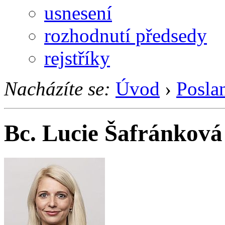
usnesení
rozhodnutí předsedy
rejstříky
Nacházíte se:
Úvod
›
Posla
Bc. Lucie Šafránková