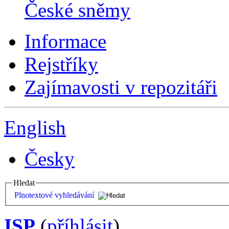
České sněmy
Informace
Rejstříky
Zajímavosti v repozitáři
English
Česky
Hledat
Plnotextové vyhledávání
ISP
(
příhlásit
)