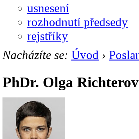
usnesení
rozhodnutí předsedy
rejstříky
Nacházíte se:
Úvod
›
Posla
PhDr. Olga Richterov