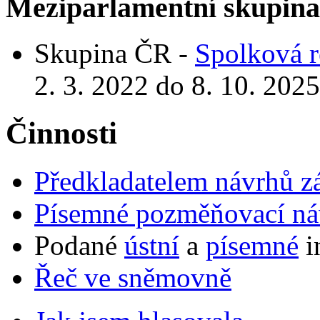
Meziparlamentní skupin
Skupina ČR -
Spolková 
2. 3. 2022 do 8. 10. 2025
Činnosti
Předkladatelem návrhů 
Písemné pozměňovací ná
Podané
ústní
a
písemné
i
Řeč ve sněmovně