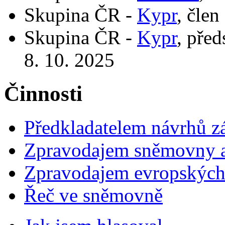
Skupina ČR -
Kypr
, člen
Skupina ČR -
Kypr
, pře
8. 10. 2025
Činnosti
Předkladatelem návrhů 
Zpravodajem sněmovny a 
Zpravodajem evropskýc
Řeč ve sněmovně