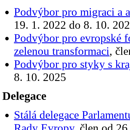
Podvýbor pro migraci a a
19. 1. 2022 do 8. 10. 20
Podvýbor pro evropské fo
zelenou transformaci
, čl
Podvýbor pro styky s kra
8. 10. 2025
Delegace
Stálá delegace Parlamen
Rady Evropy
, člen od 26