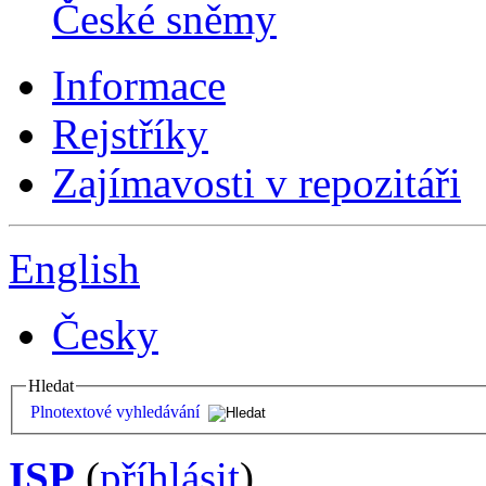
České sněmy
Informace
Rejstříky
Zajímavosti v repozitáři
English
Česky
Hledat
Plnotextové vyhledávání
ISP
(
příhlásit
)