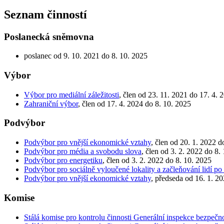
Seznam činností
Poslanecká sněmovna
poslanec od 9. 10. 2021 do 8. 10. 2025
Výbor
Výbor pro mediální záležitosti
, člen od 23. 11. 2021 do 17. 4. 
Zahraniční výbor
, člen od 17. 4. 2024 do 8. 10. 2025
Podvýbor
Podvýbor pro vnější ekonomické vztahy
, člen od 20. 1. 2022 d
Podvýbor pro média a svobodu slova
, člen od 3. 2. 2022 do 8.
Podvýbor pro energetiku
, člen od 3. 2. 2022 do 8. 10. 2025
Podvýbor pro sociálně vyloučené lokality a začleňování lidí po
Podvýbor pro vnější ekonomické vztahy
, předseda od 16. 1. 2
Komise
Stálá komise pro kontrolu činnosti Generální inspekce bezpečn