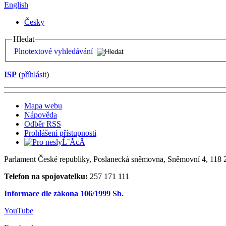
English
Česky
Hledat
Plnotextové vyhledávání
ISP
(
příhlásit
)
Mapa webu
Nápověda
Odběr RSS
Prohlášení přístupnosti
Parlament České republiky, Poslanecká sněmovna, Sněmovní 4, 118 2
Telefon na spojovatelku:
257 171 111
Informace dle zákona 106/1999 Sb.
YouTube