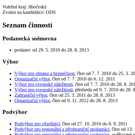
Volební kraj: Jihočeský
Zvolen na kandidátce: ODS
Seznam činností
Poslanecká sněmovna
poslanec od 29. 5. 2010 do 28. 8. 2013
Výbor
Výbor pro obranu a bezpečnost
, člen od 7. 7. 2010 do 25. 3. 2
Organizační výbor
, člen od 7. 7. 2010 do 6. 12. 2011
Výbor pro evropské záležitosti
, člen od 7. 7. 2010 do 28. 8. 20
Výbor pro evropské záležitosti
, předseda od 9. 7. 2010 do 28. 
Zahraniční výbor
, člen od 25. 3. 2011 do 28. 8. 2013
Organizační výbor
, člen od 9. 11. 2012 do 28. 8. 2013
Podvýbor
Podvýbor pro vězeňství
, člen od 27. 10. 2010 do 8. 9. 2011
Podvýbor pro regionální a přeshraniční spolupráci
, člen od 13.
Podvýbor pro regionální a přeshraniční spolupráci
, ověřovatel 