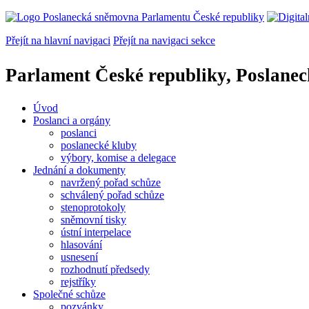
Přejít na hlavní navigaci
Přejít na navigaci sekce
Parlament České republiky, Poslane
Úvod
Poslanci a orgány
poslanci
poslanecké kluby
výbory, komise a delegace
Jednání a dokumenty
navržený pořad schůze
schválený pořad schůze
stenoprotokoly
sněmovní tisky
ústní interpelace
hlasování
usnesení
rozhodnutí předsedy
rejstříky
Společné schůze
pozvánky