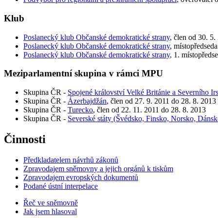
Klub
Poslanecký klub Občanské demokratické strany
, člen od 30. 5
Poslanecký klub Občanské demokratické strany
, místopředseda
Poslanecký klub Občanské demokratické strany
, 1. místopředs
Meziparlamentní skupina v rámci MPU
Skupina ČR -
Spojené království Velké Británie a Severního Ir
Skupina ČR -
Ázerbajdžán
, člen od 27. 9. 2011 do 28. 8. 2013
Skupina ČR -
Turecko
, člen od 22. 11. 2011 do 28. 8. 2013
Skupina ČR -
Severské státy (Švédsko, Finsko, Norsko, Dánsko
Činnosti
Předkladatelem návrhů zákonů
Zpravodajem sněmovny a jejich orgánů k tiskům
Zpravodajem evropských dokumentů
Podané ústní interpelace
Řeč ve sněmovně
Jak jsem hlasoval