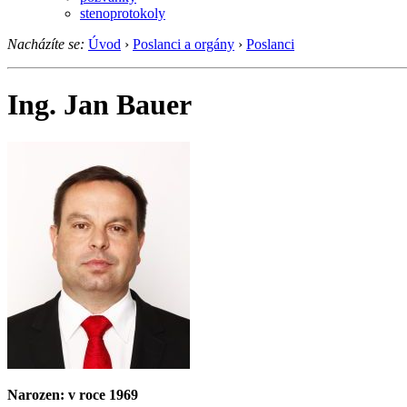
stenoprotokoly
Nacházíte se:
Úvod
›
Poslanci a orgány
›
Poslanci
Ing. Jan Bauer
Narozen: v roce 1969