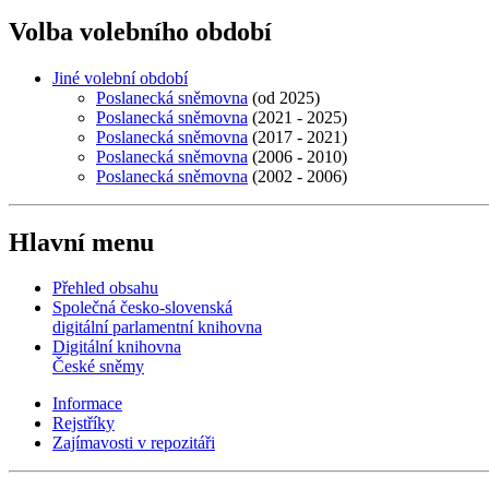
Volba volebního období
Jiné volební období
Poslanecká sněmovna
(od 2025)
Poslanecká sněmovna
(2021 - 2025)
Poslanecká sněmovna
(2017 - 2021)
Poslanecká sněmovna
(2006 - 2010)
Poslanecká sněmovna
(2002 - 2006)
Hlavní menu
Přehled obsahu
Společná česko-slovenská
digitální parlamentní knihovna
Digitální knihovna
České sněmy
Informace
Rejstříky
Zajímavosti v repozitáři