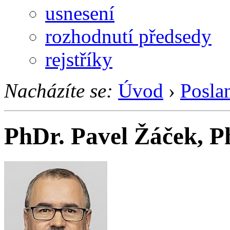
usnesení
rozhodnutí předsedy
rejstříky
Nacházíte se:
Úvod
›
Posla
PhDr. Pavel Žáček, P