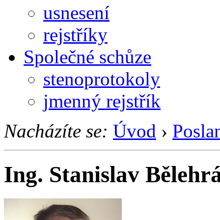
usnesení
rejstříky
Společné schůze
stenoprotokoly
jmenný rejstřík
Nacházíte se:
Úvod
›
Posla
Ing. Stanislav Bělehr