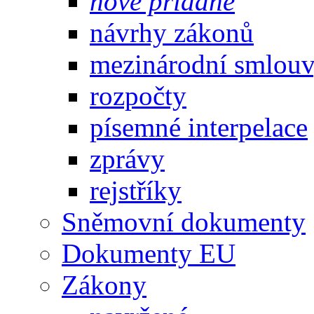
nově přidané
návrhy zákonů
mezinárodní smlou
rozpočty
písemné interpelace
zprávy
rejstříky
Sněmovní dokumenty
Dokumenty EU
Zákony