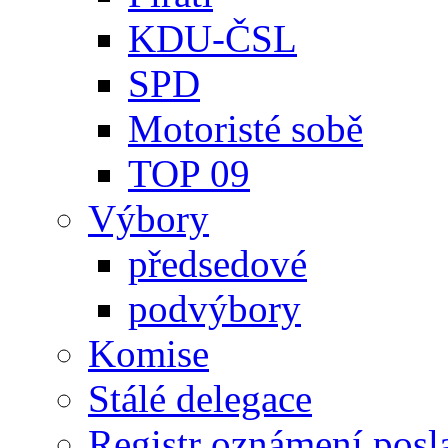
KDU-ČSL
SPD
Motoristé sobě
TOP 09
Výbory
předsedové
podvýbory
Komise
Stálé delegace
Registr oznámení posl