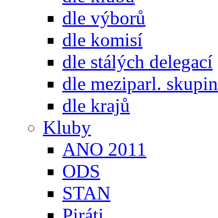
dle výborů
dle komisí
dle stálých delegací
dle meziparl. skupin
dle krajů
Kluby
ANO 2011
ODS
STAN
Piráti