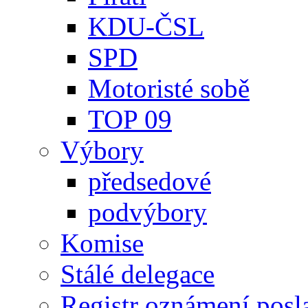
KDU-ČSL
SPD
Motoristé sobě
TOP 09
Výbory
předsedové
podvýbory
Komise
Stálé delegace
Registr oznámení posl