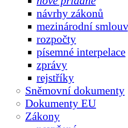
nově přidané
návrhy zákonů
mezinárodní smlou
rozpočty
písemné interpelace
zprávy
rejstříky
Sněmovní dokumenty
Dokumenty EU
Zákony