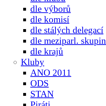
dle výborů
dle komisí
dle stálých delegací
dle meziparl. skupin
dle krajů
Kluby
ANO 2011
ODS
STAN
Piráti