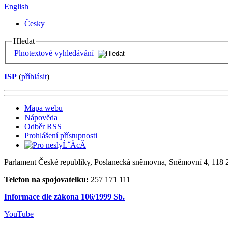
English
Česky
Hledat
Plnotextové vyhledávání
ISP
(
příhlásit
)
Mapa webu
Nápověda
Odběr RSS
Prohlášení přístupnosti
Parlament České republiky, Poslanecká sněmovna, Sněmovní 4, 118 2
Telefon na spojovatelku:
257 171 111
Informace dle zákona 106/1999 Sb.
YouTube