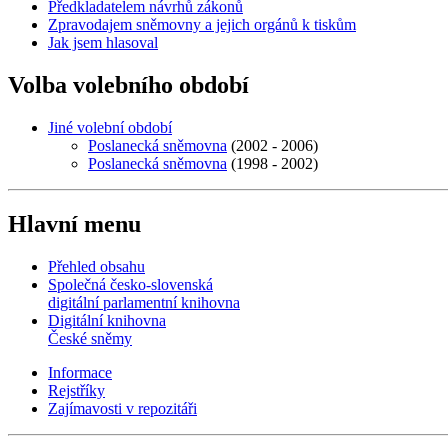
Předkladatelem návrhů zákonů
Zpravodajem sněmovny a jejich orgánů k tiskům
Jak jsem hlasoval
Volba volebního období
Jiné volební období
Poslanecká sněmovna
(2002 - 2006)
Poslanecká sněmovna
(1998 - 2002)
Hlavní menu
Přehled obsahu
Společná česko-slovenská
digitální parlamentní knihovna
Digitální knihovna
České sněmy
Informace
Rejstříky
Zajímavosti v repozitáři