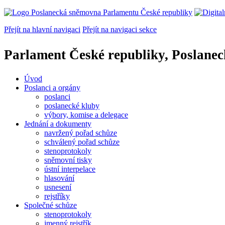
Přejít na hlavní navigaci
Přejít na navigaci sekce
Parlament České republiky, Poslane
Úvod
Poslanci a orgány
poslanci
poslanecké kluby
výbory, komise a delegace
Jednání a dokumenty
navržený pořad schůze
schválený pořad schůze
stenoprotokoly
sněmovní tisky
ústní interpelace
hlasování
usnesení
rejstříky
Společné schůze
stenoprotokoly
jmenný rejstřík