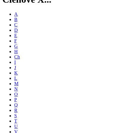
A
B
C
D
E
F
G
H
Ch
I
J
K
L
M
N
O
P
Q
R
S
T
U
V