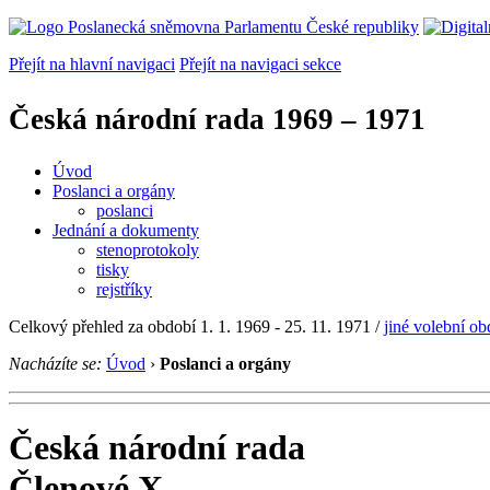
Přejít na hlavní navigaci
Přejít na navigaci sekce
Česká národní rada
1969 – 1971
Úvod
Poslanci a orgány
poslanci
Jednání a dokumenty
stenoprotokoly
tisky
rejstříky
Celkový přehled za období 1. 1. 1969 - 25. 11. 1971 /
jiné volební ob
Nacházíte se:
Úvod
›
Poslanci a orgány
Česká národní rada
Členové X...