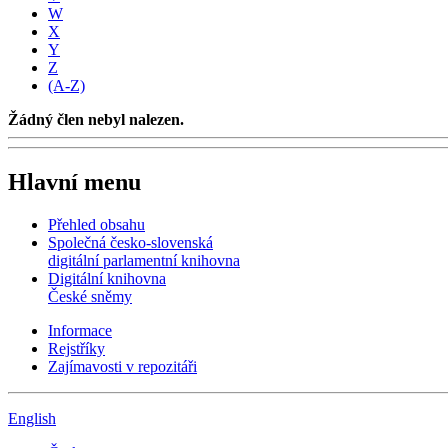
W
X
Y
Z
(A-Z)
Žádný člen nebyl nalezen.
Hlavní menu
Přehled obsahu
Společná česko-slovenská
digitální parlamentní knihovna
Digitální knihovna
České sněmy
Informace
Rejstříky
Zajímavosti v repozitáři
English