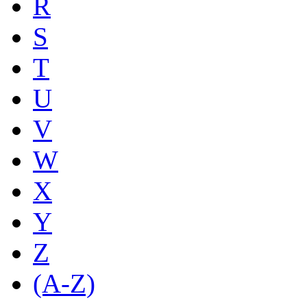
R
S
T
U
V
W
X
Y
Z
(A-Z)