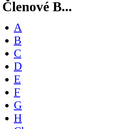
Členové B...
A
B
C
D
E
F
G
H