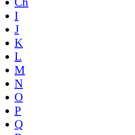
Ch
I
J
K
L
M
N
O
P
Q