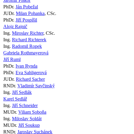
Jaromír Piskoř
PhDr.
Ján Pobežal
JUDr.
Milan Pohanka
, CSc.
PhDr.
Jiří Pospíšil
Alojz Rajnič
Ing.
Miroslav Richter
, CSc.
Ing.
Richard Richterek
Ing.
Radomil Ropek
Gabriela Rothmayerová
Jiří Ruml
PhDr.
Ivan Rynda
PhDr.
Eva Sahligerová
JUDr.
Richard Sacher
RNDr.
Vladimír Savčinský
Ing.
Jiří Sedlák
Karel Sedlář
Ing.
Jiří Schneider
MUDr.
Viliam Soboňa
Ing.
Miloslav Soldát
MUDr.
Jiří Soukup
RNDr.
Jaroslav Suchánek