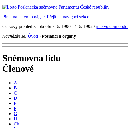
Přejít na hlavní navigaci
Přejít na navigaci sekce
Celkový přehled za období 7. 6. 1990 - 4. 6. 1992 /
jiné volební obdo
Nacházíte se:
Úvod
›
Poslanci a orgány
Sněmovna lidu
Členové
A
B
C
D
E
F
G
H
Ch