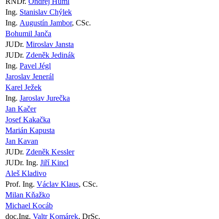
RNDr.
Ondřej Huml
Ing.
Stanislav Chýlek
Ing.
Augustín Jambor
, CSc.
Bohumil Janča
JUDr.
Miroslav Jansta
JUDr.
Zdeněk Jedinák
Ing.
Pavel Jégl
Jaroslav Jenerál
Karel Ježek
Ing.
Jaroslav Jurečka
Jan Kačer
Josef Kakačka
Marián Kapusta
Jan Kavan
JUDr.
Zdeněk Kessler
JUDr. Ing.
Jiří Kincl
Aleš Kladivo
Prof. Ing.
Václav Klaus
, CSc.
Milan Kňažko
Michael Kocáb
doc.Ing.
Valtr Komárek
, DrSc.