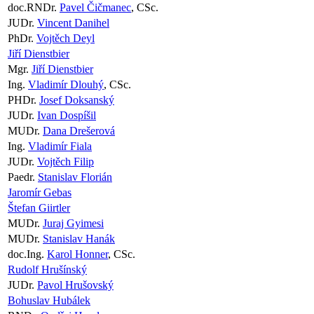
doc.RNDr.
Pavel Čičmanec
, CSc.
JUDr.
Vincent Danihel
PhDr.
Vojtěch Deyl
Jiří Dienstbier
Mgr.
Jiří Dienstbier
Ing.
Vladimír Dlouhý
, CSc.
PHDr.
Josef Doksanský
JUDr.
Ivan Dospíšil
MUDr.
Dana Drešerová
Ing.
Vladimír Fiala
JUDr.
Vojtěch Filip
Paedr.
Stanislav Florián
Jaromír Gebas
Štefan Giirtler
MUDr.
Juraj Gyimesi
MUDr.
Stanislav Hanák
doc.Ing.
Karol Honner
, CSc.
Rudolf Hrušínský
JUDr.
Pavol Hrušovský
Bohuslav Hubálek