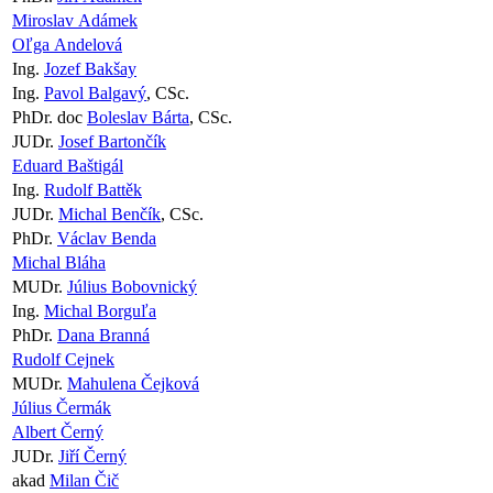
Miroslav Adámek
Oľga Andelová
Ing.
Jozef Bakšay
Ing.
Pavol Balgavý
, CSc.
PhDr. doc
Boleslav Bárta
, CSc.
JUDr.
Josef Bartončík
Eduard Baštigál
Ing.
Rudolf Battěk
JUDr.
Michal Benčík
, CSc.
PhDr.
Václav Benda
Michal Bláha
MUDr.
Július Bobovnický
Ing.
Michal Borguľa
PhDr.
Dana Branná
Rudolf Cejnek
MUDr.
Mahulena Čejková
Július Čermák
Albert Černý
JUDr.
Jiří Černý
akad
Milan Čič