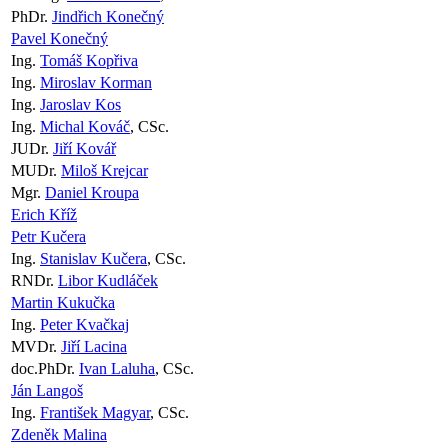
PhDr.
Jindřich Konečný
Pavel Konečný
Ing.
Tomáš Kopřiva
Ing.
Miroslav Korman
Ing.
Jaroslav Kos
Ing.
Michal Kováč
, CSc.
JUDr.
Jiří Kovář
MUDr.
Miloš Krejcar
Mgr.
Daniel Kroupa
Erich Kříž
Petr Kučera
Ing.
Stanislav Kučera
, CSc.
RNDr.
Libor Kudláček
Martin Kukučka
Ing.
Peter Kvačkaj
MVDr.
Jiří Lacina
doc.PhDr.
Ivan Laluha
, CSc.
Ján Langoš
Ing.
František Magyar
, CSc.
Zdeněk Malina