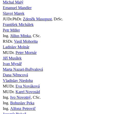
Michal Malý
Emanuel Mandler
Slavoj Marek
JUDr.PhDr.
Zdeněk Masopust
, DrSc.
František Michálek
Petr Miller
Ing.
Július Minka
, CSc.
RSDr.
Vasil Mohorita
Ladislav Molnár
MUDr.
Peter Mornár
Jiří Musílek
Ivan Mynář
Marta Nazari-Buřivalová
Dana Němcová
Vladislav Niedoba
MUDr.
Eva Nováková
MUDr.
Karel Novosád
Ing.
Ivo Novotný
, CSc.
Ing.
Bohuslav Peka
Ing.
Alfonz Petrovič