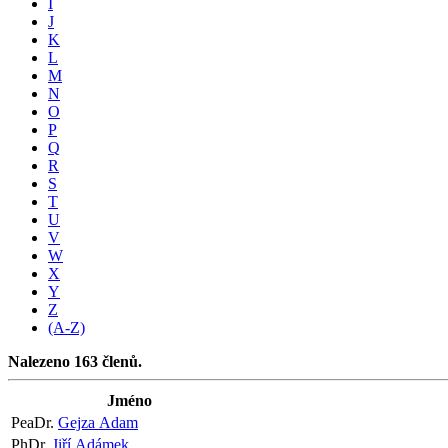
I
J
K
L
M
N
O
P
Q
R
S
T
U
V
W
X
Y
Z
(A-Z)
Nalezeno 163 členů.
Jméno
PeaDr.
Gejza Adam
PhDr.
Jiří Adámek