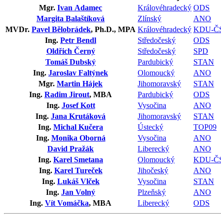
Mgr.
Ivan Adamec
Královéhradecký
ODS
Margita Balaštíková
Zlínský
ANO
MVDr.
Pavel Bělobrádek
, Ph.D., MPA
Královéhradecký
KDU-Č
Ing.
Petr Bendl
Středočeský
ODS
Oldřich Černý
Středočeský
SPD
Tomáš Dubský
Pardubický
STAN
Ing.
Jaroslav Faltýnek
Olomoucký
ANO
Mgr.
Martin Hájek
Jihomoravský
STAN
Ing.
Radim Jirout
, MBA
Pardubický
ODS
Ing.
Josef Kott
Vysočina
ANO
Ing.
Jana Krutáková
Jihomoravský
STAN
Ing.
Michal Kučera
Ústecký
TOP09
Ing.
Monika Oborná
Vysočina
ANO
David Pražák
Liberecký
ANO
Ing.
Karel Smetana
Olomoucký
KDU-Č
Ing.
Karel Tureček
Jihočeský
ANO
Ing.
Lukáš Vlček
Vysočina
STAN
Ing.
Jan Volný
Plzeňský
ANO
Ing.
Vít Vomáčka
, MBA
Liberecký
ODS