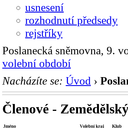
usnesení
rozhodnutí předsedy
rejstříky
Poslanecká sněmovna, 9. v
volební období
Nacházíte se:
Úvod
›
Posla
Členové - Zemědělsk
Jméno
Volební kraj
Klub