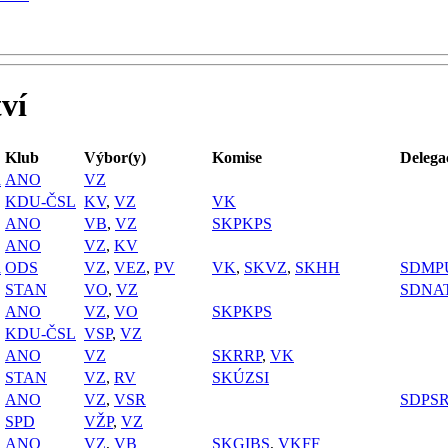
ví
Klub
Výbor(y)
Komise
Delega
a
ANO
VZ
KDU-ČSL
KV
,
VZ
VK
ANO
VB
,
VZ
SKPKPS
ANO
VZ
,
KV
a
ODS
VZ
,
VEZ
,
PV
VK
,
SKVZ
,
SKHH
SDMP
STAN
VO
,
VZ
SDNA
ANO
VZ
,
VO
SKPKPS
KDU-ČSL
VSP
,
VZ
ANO
VZ
SKRRP
,
VK
STAN
VZ
,
RV
SKÚZSI
ANO
VZ
,
VSR
SDPS
SPD
VŽP
,
VZ
ANO
VZ
,
VB
SKGIBS
,
VKFF