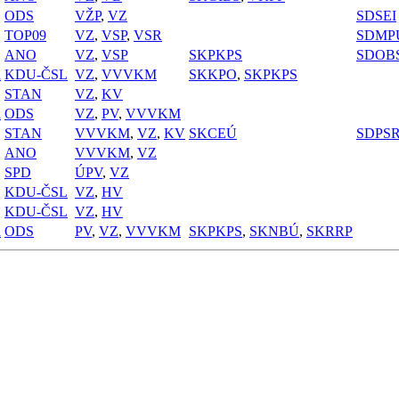
ODS
VŽP
,
VZ
SDSEI
TOP09
VZ
,
VSP
,
VSR
SDMP
ANO
VZ
,
VSP
SKPKPS
SDOB
a
KDU-ČSL
VZ
,
VVVKM
SKKPO
,
SKPKPS
STAN
VZ
,
KV
a
ODS
VZ
,
PV
,
VVVKM
STAN
VVVKM
,
VZ
,
KV
SKCEÚ
SDPS
ANO
VVVKM
,
VZ
SPD
ÚPV
,
VZ
KDU-ČSL
VZ
,
HV
KDU-ČSL
VZ
,
HV
a
ODS
PV
,
VZ
,
VVVKM
SKPKPS
,
SKNBÚ
,
SKRRP