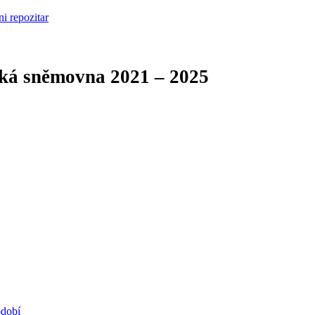
cká sněmovna
2021 – 2025
bdobí