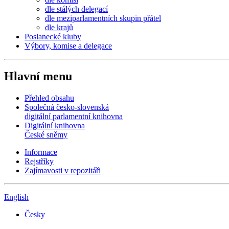
dle stálých delegací
dle meziparlamentních skupin přátel
dle krajů
Poslanecké kluby
Výbory, komise a delegace
Hlavní menu
Přehled obsahu
Společná česko-slovenská
digitální parlamentní knihovna
Digitální knihovna
České sněmy
Informace
Rejstříky
Zajímavosti v repozitáři
English
Česky