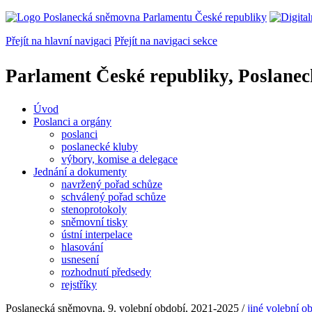
Přejít na hlavní navigaci
Přejít na navigaci sekce
Parlament České republiky, Poslane
Úvod
Poslanci a orgány
poslanci
poslanecké kluby
výbory, komise a delegace
Jednání a dokumenty
navržený pořad schůze
schválený pořad schůze
stenoprotokoly
sněmovní tisky
ústní interpelace
hlasování
usnesení
rozhodnutí předsedy
rejstříky
Poslanecká sněmovna, 9. volební období, 2021-2025 /
jiné volební o