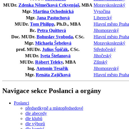
MUDr.
Zdenka Němečková Crkvenjaš
, MBA
Moravskoslezský
Mgr.
Martina Ochodnická
Vysočina
Mgr.
Jana Pastuchová
Liberecký
MUDr.
Tom Philipp
, Ph.D., MBA
Hlavní město Prah
Bc.
Petra Quittová
Jihomoravský
Doc. MUDr.
Bohuslav Svoboda
, CSc.
Hlavní město Prah
Mgr.
Michaela Šebelová
Moravskoslezský
prof. MUDr.
Julius Špičák
, CSc.
Středočeský
MUDr.
Iveta Štefanová
Jihočeský
MUDr.
Róbert Teleky
, MBA
Zlínský
Ing.
Antonín Tesařík
Jihomoravský
Mgr.
Renáta Zajíčková
Hlavní město Prah
Navigace sekce
Poslanci a orgány
Poslanci
předsedkyně a místopředsedové
dle abecedy
dle klubů
dle výborů
dle komisí