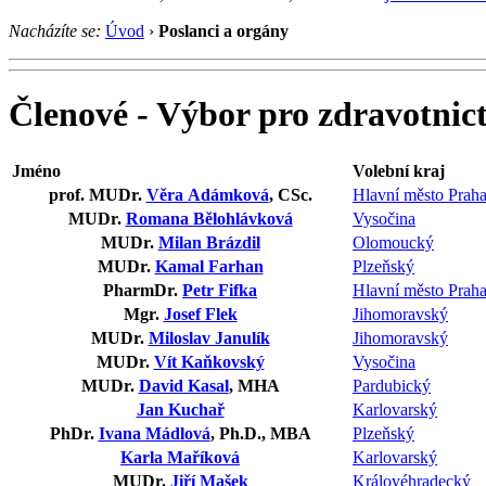
Nacházíte se:
Úvod
›
Poslanci a orgány
Členové - Výbor pro zdravotnict
Jméno
Volební kraj
prof. MUDr.
Věra Adámková
, CSc.
Hlavní město Prah
MUDr.
Romana Bělohlávková
Vysočina
MUDr.
Milan Brázdil
Olomoucký
MUDr.
Kamal Farhan
Plzeňský
PharmDr.
Petr Fifka
Hlavní město Prah
Mgr.
Josef Flek
Jihomoravský
MUDr.
Miloslav Janulík
Jihomoravský
MUDr.
Vít Kaňkovský
Vysočina
MUDr.
David Kasal
, MHA
Pardubický
Jan Kuchař
Karlovarský
PhDr.
Ivana Mádlová
, Ph.D., MBA
Plzeňský
Karla Maříková
Karlovarský
MUDr.
Jiří Mašek
Královéhradecký