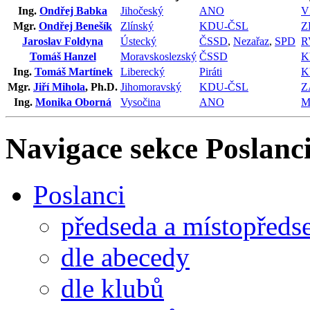
Ing.
Ondřej Babka
Jihočeský
ANO
V
Mgr.
Ondřej Benešík
Zlínský
KDU-ČSL
Z
Jaroslav Foldyna
Ústecký
ČSSD
,
Nezařaz
,
SPD
R
Tomáš Hanzel
Moravskoslezský
ČSSD
K
Ing.
Tomáš Martínek
Liberecký
Piráti
K
Mgr.
Jiří Mihola
, Ph.D.
Jihomoravský
KDU-ČSL
Z
Ing.
Monika Oborná
Vysočina
ANO
M
Navigace sekce
Poslanci
Poslanci
předseda a místopředs
dle abecedy
dle klubů