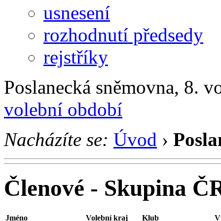
usnesení
rozhodnutí předsedy
rejstříky
Poslanecká sněmovna, 8. v
volební období
Nacházíte se:
Úvod
›
Posla
Členové - Skupina Č
Jméno
Volební kraj
Klub
V