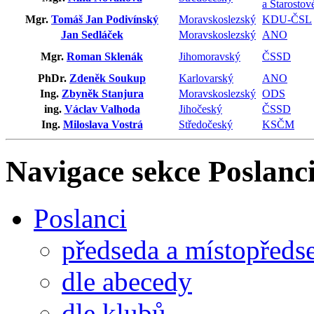
a Starostov
Mgr.
Tomáš Jan Podivínský
Moravskoslezský
KDU-ČSL
Jan Sedláček
Moravskoslezský
ANO
Mgr.
Roman Sklenák
Jihomoravský
ČSSD
PhDr.
Zdeněk Soukup
Karlovarský
ANO
Ing.
Zbyněk Stanjura
Moravskoslezský
ODS
ing.
Václav Valhoda
Jihočeský
ČSSD
Ing.
Miloslava Vostrá
Středočeský
KSČM
Navigace sekce
Poslanci
Poslanci
předseda a místopředs
dle abecedy
dle klubů