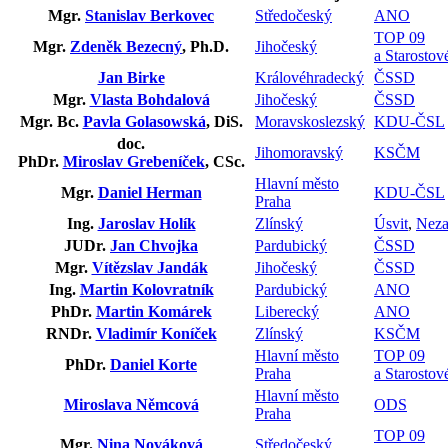
Mgr.
Stanislav Berkovec
Středočeský
ANO
TOP 09
Mgr.
Zdeněk Bezecný
, Ph.D.
Jihočeský
a Starostov
Jan Birke
Královéhradecký
ČSSD
Mgr.
Vlasta Bohdalová
Jihočeský
ČSSD
Mgr. Bc.
Pavla Golasowská
, DiS.
Moravskoslezský
KDU-ČSL
doc.
Jihomoravský
KSČM
PhDr.
Miroslav Grebeníček
, CSc.
Hlavní město
Mgr.
Daniel Herman
KDU-ČSL
Praha
Ing.
Jaroslav Holík
Zlínský
Úsvit
,
Neza
JUDr.
Jan Chvojka
Pardubický
ČSSD
Mgr.
Vítězslav Jandák
Jihočeský
ČSSD
Ing.
Martin Kolovratník
Pardubický
ANO
PhDr.
Martin Komárek
Liberecký
ANO
RNDr.
Vladimír Koníček
Zlínský
KSČM
Hlavní město
TOP 09
PhDr.
Daniel Korte
Praha
a Starostov
Hlavní město
Miroslava Němcová
ODS
Praha
TOP 09
Mgr.
Nina Nováková
Středočeský