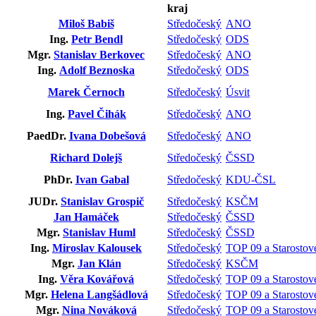
kraj
Miloš Babiš
Středočeský
ANO
Ing.
Petr Bendl
Středočeský
ODS
Mgr.
Stanislav Berkovec
Středočeský
ANO
Ing.
Adolf Beznoska
Středočeský
ODS
Marek Černoch
Středočeský
Úsvit
Ing.
Pavel Čihák
Středočeský
ANO
PaedDr.
Ivana Dobešová
Středočeský
ANO
Richard Dolejš
Středočeský
ČSSD
PhDr.
Ivan Gabal
Středočeský
KDU-ČSL
JUDr.
Stanislav Grospič
Středočeský
KSČM
Jan Hamáček
Středočeský
ČSSD
Mgr.
Stanislav Huml
Středočeský
ČSSD
Ing.
Miroslav Kalousek
Středočeský
TOP 09 a Starostov
Mgr.
Jan Klán
Středočeský
KSČM
Ing.
Věra Kovářová
Středočeský
TOP 09 a Starostov
Mgr.
Helena Langšádlová
Středočeský
TOP 09 a Starostov
Mgr.
Nina Nováková
Středočeský
TOP 09 a Starostov