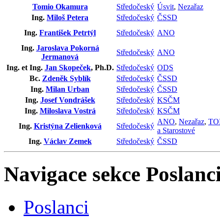
Tomio Okamura
Středočeský
Úsvit
,
Nezařaz
Ing.
Miloš Petera
Středočeský
ČSSD
Ing.
František Petrtýl
Středočeský
ANO
Ing.
Jaroslava Pokorná
Středočeský
ANO
Jermanová
Ing. et Ing.
Jan Skopeček
, Ph.D.
Středočeský
ODS
Bc.
Zdeněk Syblík
Středočeský
ČSSD
Ing.
Milan Urban
Středočeský
ČSSD
Ing.
Josef Vondrášek
Středočeský
KSČM
Ing.
Miloslava Vostrá
Středočeský
KSČM
ANO
,
Nezařaz
,
TO
Ing.
Kristýna Zelienková
Středočeský
a Starostové
Ing.
Václav Zemek
Středočeský
ČSSD
Navigace sekce
Poslanci
Poslanci