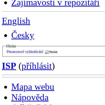
Zajímavosti v repozitáři
English
Česky
Hledat
Plnotextové vyhledávání
ISP
(
příhlásit
)
Mapa webu
Nápověda