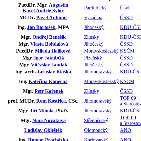
PaedDr. Mgr.
Augustin
Pardubický
Úsvit
Karel Andrle Sylor
MUDr.
Pavel Antonín
Vysočina
ČSSD
Ing.
Jan Bartošek
, MPA
Jihočeský
KDU-ČS
Mgr.
Ondřej Benešík
Zlínský
KDU-ČS
Mgr.
Vlasta Bohdalová
Jihočeský
ČSSD
PaedDr.
Milada Halíková
Moravskoslezský
KSČM
Mgr.
Igor Jakubčík
Plzeňský
ČSSD
Mgr.
Vítězslav Jandák
Jihočeský
ČSSD
Ing. arch.
Jaroslav Klaška
Jihomoravský
KDU-ČS
Ing.
Kateřina Konečná
Moravskoslezský
KSČM
Mgr.
Petr Kořenek
Zlínský
ČSSD
TOP 09
prof. MUDr.
Rom Kostřica
, CSc.
Jihomoravský
a Starosto
Mgr.
Jiří Mihola
, Ph.D.
Jihomoravský
KDU-ČS
TOP 09
Mgr.
Nina Nováková
Středočeský
a Starosto
Ladislav Okleštěk
Olomoucký
ANO
Ing.
Roman Procházka
Karlovarský
ANO