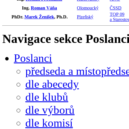
Ing.
Roman Váňa
Olomoucký
ČSSD
TOP 09
PhDr.
Marek Ženíšek
, Ph.D.
Plzeňský
a Starosto
Navigace sekce
Poslanci
Poslanci
předseda a místopředs
dle abecedy
dle klubů
dle výborů
dle komisí