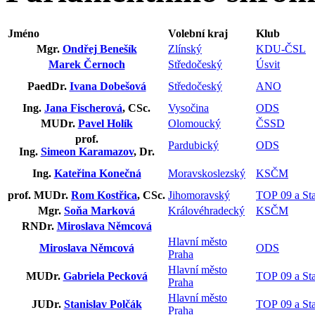
Jméno
Volební kraj
Klub
Mgr.
Ondřej Benešík
Zlínský
KDU-ČSL
Marek Černoch
Středočeský
Úsvit
PaedDr.
Ivana Dobešová
Středočeský
ANO
Ing.
Jana Fischerová
, CSc.
Vysočina
ODS
MUDr.
Pavel Holík
Olomoucký
ČSSD
prof.
Pardubický
ODS
Ing.
Simeon Karamazov
, Dr.
Ing.
Kateřina Konečná
Moravskoslezský
KSČM
prof. MUDr.
Rom Kostřica
, CSc.
Jihomoravský
TOP 09 a Sta
Mgr.
Soňa Marková
Královéhradecký
KSČM
RNDr.
Miroslava Němcová
Hlavní město
Miroslava Němcová
ODS
Praha
Hlavní město
MUDr.
Gabriela Pecková
TOP 09 a Sta
Praha
Hlavní město
JUDr.
Stanislav Polčák
TOP 09 a Sta
Praha