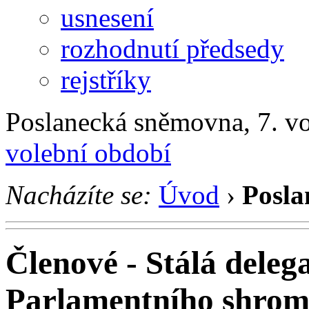
usnesení
rozhodnutí předsedy
rejstříky
Poslanecká sněmovna, 7. v
volební období
Nacházíte se:
Úvod
›
Posla
Členové - Stálá dele
Parlamentního shrom