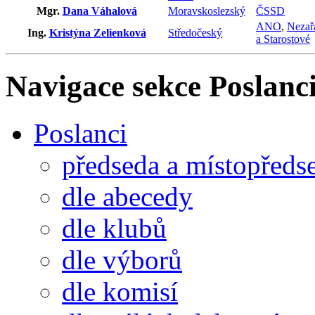
Mgr.
Dana Váhalová
Moravskoslezský
ČSSD
ANO
,
Nezař
Ing.
Kristýna Zelienková
Středočeský
a Starostové
Navigace sekce
Poslanci
Poslanci
předseda a místopředs
dle abecedy
dle klubů
dle výborů
dle komisí