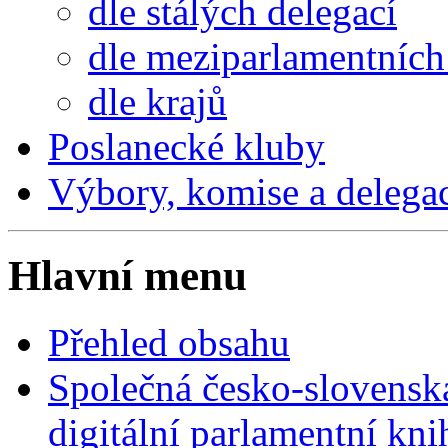
dle stálých delegací
dle meziparlamentních 
dle krajů
Poslanecké kluby
Výbory, komise a delega
Hlavní menu
Přehled obsahu
Společná česko-slovensk
digitální parlamentní kn