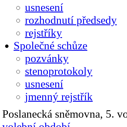
usnesení
rozhodnutí předsedy
rejstříky
Společné schůze
pozvánky
stenoprotokoly
usnesení
jmenný rejstřík
Poslanecká sněmovna, 5. v
volební období