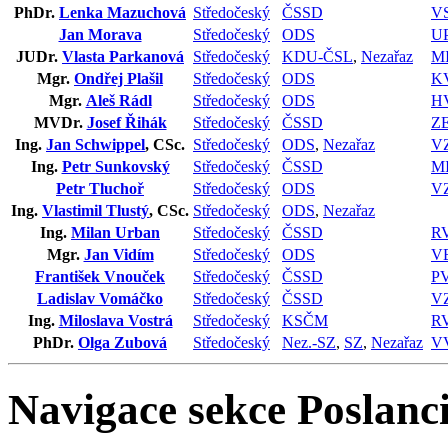
PhDr.
Lenka Mazuchová
Středočeský
ČSSD
V
Jan Morava
Středočeský
ODS
U
JUDr.
Vlasta Parkanová
Středočeský
KDU-ČSL
,
Nezařaz
M
Mgr.
Ondřej Plašil
Středočeský
ODS
K
Mgr.
Aleš Rádl
Středočeský
ODS
H
MVDr.
Josef Řihák
Středočeský
ČSSD
Z
Ing.
Jan Schwippel
, CSc.
Středočeský
ODS
,
Nezařaz
V
Ing.
Petr Sunkovský
Středočeský
ČSSD
M
Petr Tluchoř
Středočeský
ODS
V
Ing.
Vlastimil Tlustý
, CSc.
Středočeský
ODS
,
Nezařaz
Ing.
Milan Urban
Středočeský
ČSSD
R
Mgr.
Jan Vidím
Středočeský
ODS
V
František Vnouček
Středočeský
ČSSD
P
Ladislav Vomáčko
Středočeský
ČSSD
V
Ing.
Miloslava Vostrá
Středočeský
KSČM
R
PhDr.
Olga Zubová
Středočeský
Nez.-SZ
,
SZ
,
Nezařaz
V
Navigace sekce
Poslanci