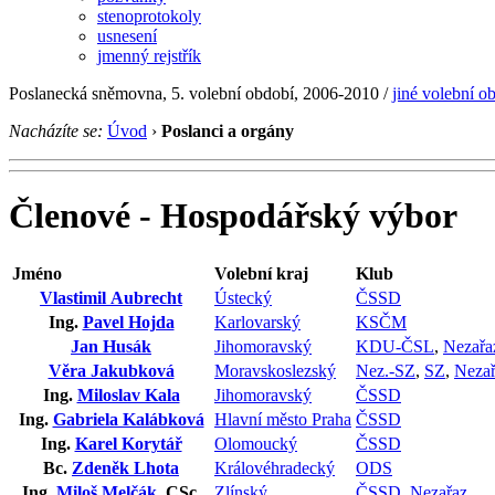
stenoprotokoly
usnesení
jmenný rejstřík
Poslanecká sněmovna, 5. volební období, 2006-2010 /
jiné volební o
Nacházíte se:
Úvod
›
Poslanci a orgány
Členové - Hospodářský výbor
Jméno
Volební kraj
Klub
Vlastimil Aubrecht
Ústecký
ČSSD
Ing.
Pavel Hojda
Karlovarský
KSČM
Jan Husák
Jihomoravský
KDU-ČSL
,
Nezařa
Věra Jakubková
Moravskoslezský
Nez.-SZ
,
SZ
,
Neza
Ing.
Miloslav Kala
Jihomoravský
ČSSD
Ing.
Gabriela Kalábková
Hlavní město Praha
ČSSD
Ing.
Karel Korytář
Olomoucký
ČSSD
Bc.
Zdeněk Lhota
Královéhradecký
ODS
Ing.
Miloš Melčák
, CSc.
Zlínský
ČSSD
,
Nezařaz