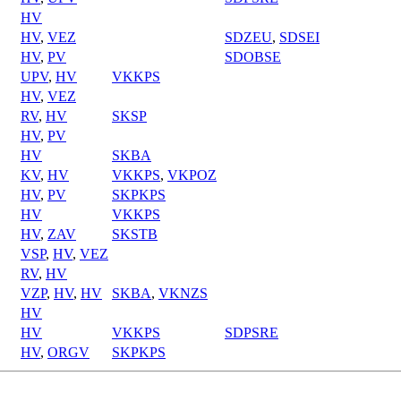
HV
HV
,
VEZ
SDZEU
,
SDSEI
HV
,
PV
SDOBSE
UPV
,
HV
VKKPS
HV
,
VEZ
RV
,
HV
SKSP
HV
,
PV
HV
SKBA
KV
,
HV
VKKPS
,
VKPOZ
HV
,
PV
SKPKPS
HV
VKKPS
HV
,
ZAV
SKSTB
VSP
,
HV
,
VEZ
RV
,
HV
VZP
,
HV
,
HV
SKBA
,
VKNZS
HV
HV
VKKPS
SDPSRE
HV
,
ORGV
SKPKPS