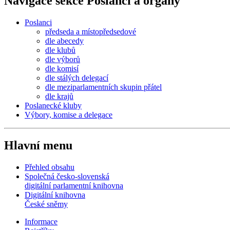
Navigace sekce
Poslanci a orgány
Poslanci
předseda a místopředsedové
dle abecedy
dle klubů
dle výborů
dle komisí
dle stálých delegací
dle meziparlamentních skupin přátel
dle krajů
Poslanecké kluby
Výbory, komise a delegace
Hlavní menu
Přehled obsahu
Společná česko-slovenská
digitální parlamentní knihovna
Digitální knihovna
České sněmy
Informace