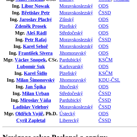
Ing.
Libor Nowak
Moravskoslezský
ODS
Ing.
Břetislav Petr
Moravskoslezský
ČSSD
Ing.
Jaroslav Plachý
Zlínský
ODS
Zdeněk Prosek
Plzeňský
ODS
Mgr.
Aleš Rádl
Středočeský
ODS
Ing.
Petr Rafaj
Moravskoslezský
ČSSD
Ing.
Karel Sehoř
Moravskoslezský
ODS
Ing.
František Sivera
Jihomoravský
ODS
Mgr.
Václav Snopek
, CSc.
Pardubický
KSČM
Lubomír Suk
Karlovarský
ODS
Ing.
Karel Šidlo
Plzeňský
KSČM
Ing.
Milan Šimonovský
Jihomoravský
KDU-ČSL
Ing.
Jan Špika
Jihočeský
ODS
Ing.
Milan Urban
Středočeský
ČSSD
Ing.
Miroslav Váňa
Pardubický
ČSSD
Ladislav Velebný
Moravskoslezský
ČSSD
Mgr.
Oldřich Vojíř
, Ph.D.
Ústecký
ODS
Cyril Zapletal
Liberecký
ČSSD