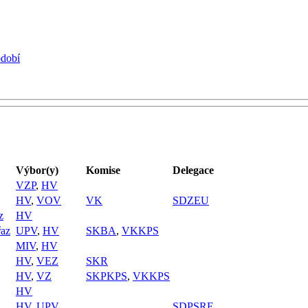
bdobí
Výbor(y)
Komise
Delegace
VZP
,
HV
HV
,
VOV
VK
SDZEU
z
HV
řaz
UPV
,
HV
SKBA
,
VKKPS
MIV
,
HV
HV
,
VEZ
SKR
HV
,
VZ
SKPKPS
,
VKKPS
HV
HV
,
UPV
SDPSRE