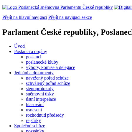
Přejít na hlavní navigaci
Přejít na navigaci sekce
Parlament České republiky, Poslane
Úvod
Poslanci a orgány
poslanci
poslanecké kluby
výbory, komise a delegace
Jednání a dokumenty
navržený pořad schůze
schválený pořad schůze
stenoprotokoly
sněmovní tisky
ústní interpelace
hlasování
usnesení
rozhodnutí předsedy
rejstříky
Společné schůze
pozvánky