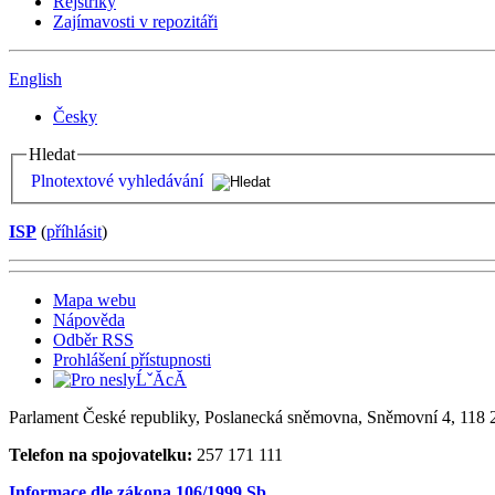
Rejstříky
Zajímavosti v repozitáři
English
Česky
Hledat
Plnotextové vyhledávání
ISP
(
příhlásit
)
Mapa webu
Nápověda
Odběr RSS
Prohlášení přístupnosti
Parlament České republiky, Poslanecká sněmovna, Sněmovní 4, 118 2
Telefon na spojovatelku:
257 171 111
Informace dle zákona 106/1999 Sb.