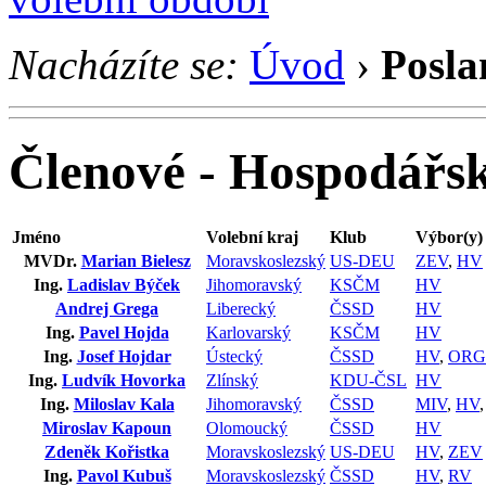
Nacházíte se:
Úvod
›
Posla
Členové - Hospodářs
Jméno
Volební kraj
Klub
Výbor(y)
MVDr.
Marian Bielesz
Moravskoslezský
US-DEU
ZEV
,
HV
Ing.
Ladislav Býček
Jihomoravský
KSČM
HV
Andrej Grega
Liberecký
ČSSD
HV
Ing.
Pavel Hojda
Karlovarský
KSČM
HV
Ing.
Josef Hojdar
Ústecký
ČSSD
HV
,
OR
Ing.
Ludvík Hovorka
Zlínský
KDU-ČSL
HV
Ing.
Miloslav Kala
Jihomoravský
ČSSD
MIV
,
HV
Miroslav Kapoun
Olomoucký
ČSSD
HV
Zdeněk Kořistka
Moravskoslezský
US-DEU
HV
,
ZEV
Ing.
Pavol Kubuš
Moravskoslezský
ČSSD
HV
,
RV