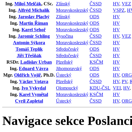
Ing.
Miloš Melčák
, CSc.
Zlínský
ČSSD
HV
,
VEZ
Ing.
Alfréd Michalík
Moravskoslezský
ČSSD
VSPZ
,
H
Ing.
Jaroslav Plachý
Zlínský
ODS
HV
Ing.
Martin Říman
Moravskoslezský
ODS
HV
Ing.
Karel Sehoř
Moravskoslezský
ODS
HV
Ing.
Jaromír Schling
Vysočina
ČSSD
HV
,
VEZ
Antonín Sýkora
Moravskoslezský
ČSSD
HV
Tomáš Teplík
Středočeský
ODS
HV
Jiří Třešňák
Středočeský
ČSSD
HV
RSDr.
Ladislav Urban
Plzeňský
KSČM
HV
Ing.
Eduard Vávra
Jihomoravský
ODS
HV
Mgr.
Oldřich Vojíř
, Ph.D.
Ústecký
ODS
HV
,
OR
Ing.
Václav Votava
Plzeňský
ČSSD
HV
,
PV
,
Ing.
Ivo Vykydal
Olomoucký
KDU-ČSL
VEI
,
HV
,
Ing.
Karel Vymětal
Moravskoslezský
KSČM
HV
Cyril Zapletal
Ústecký
ČSSD
HV
,
OR
Navigace sekce
Poslanci