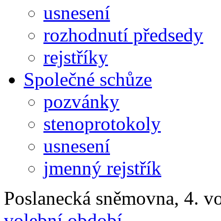
usnesení
rozhodnutí předsedy
rejstříky
Společné schůze
pozvánky
stenoprotokoly
usnesení
jmenný rejstřík
Poslanecká sněmovna, 4. v
volební období