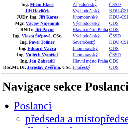
Ing.
Milan Ekert
Západočeský
ČSSD
Jiří Havlíček
Východočeský
KDU-ČS
JUDr. Ing.
Jiří Karas
Jihomoravský
KDU-ČS
Mgr.
Václav Nájemník
Východočeský
ODS
RNDr.
Jiří Payne
Hlavní město Praha
ODS
Ing.
Vlasta Štěpová
, CSc.
Východočeský
ČSSD
Ing.
Pavel Tollner
Severočeský
KDU-ČS
Ing.
Eduard Vávra
Jihomoravský
ODS
Ing.
Vojtěch Vymětal
Jihomoravský
ČSSD
Ing.
Jan Zahradil
Hlavní město Praha
ODS
Doc.MUDr.
Jaroslav Zvěřina
, CSc.
Jihočeský
ODS
Navigace sekce
Poslanci
Poslanci
předseda a místopředs