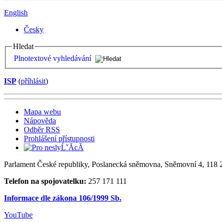
English
Česky
Hledat
Plnotextové vyhledávání
ISP
(
příhlásit
)
Mapa webu
Nápověda
Odběr RSS
Prohlášení přístupnosti
Parlament České republiky, Poslanecká sněmovna, Sněmovní 4, 118 2
Telefon na spojovatelku:
257 171 111
Informace dle zákona 106/1999 Sb.
YouTube