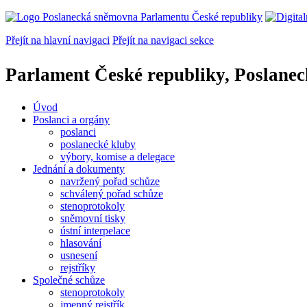
Přejít na hlavní navigaci
Přejít na navigaci sekce
Parlament České republiky, Poslane
Úvod
Poslanci a orgány
poslanci
poslanecké kluby
výbory, komise a delegace
Jednání a dokumenty
navržený pořad schůze
schválený pořad schůze
stenoprotokoly
sněmovní tisky
ústní interpelace
hlasování
usnesení
rejstříky
Společné schůze
stenoprotokoly
jmenný rejstřík