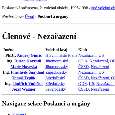
Poslanecká sněmovna, 2. volební období, 1996-1998 /
jiné volební o
Nacházíte se:
Úvod
›
Poslanci a orgány
Členové - Nezařazení
Jméno
Volební kraj
Klub
PhDr.
Andrej Gjurič
Hlavní město Praha
Nezařazení
,
US
Ing.
Dušan Navrátil
Jihomoravský
ODA
,
Nezařazení
,
O
Marie Noveská
Jihomoravský
ČSSD
,
Nezařazení
Ing.
František Šnajdauf
Západočeský
Nezařazení
,
US
Tomáš Teplík
Středočeský
ČSSD
,
Nezařazení
,
O
Ing.
Jindřich Vodička
Středočeský
ODS
,
US
,
Nezařazení
Jozef Wagner
Severočeský
ČSSD
,
Nezařazení
Navigace sekce
Poslanci a orgány
Poslanci