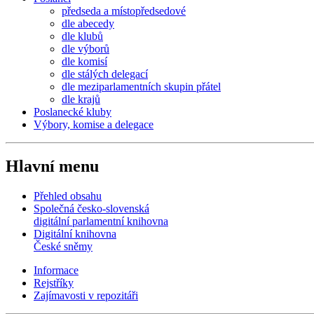
předseda a místopředsedové
dle abecedy
dle klubů
dle výborů
dle komisí
dle stálých delegací
dle meziparlamentních skupin přátel
dle krajů
Poslanecké kluby
Výbory, komise a delegace
Hlavní menu
Přehled obsahu
Společná česko-slovenská
digitální parlamentní knihovna
Digitální knihovna
České sněmy
Informace
Rejstříky
Zajímavosti v repozitáři