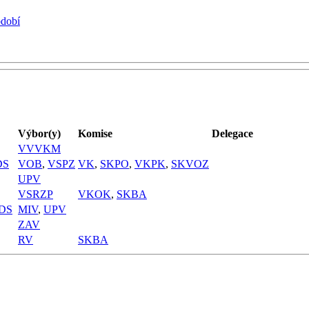
bdobí
Výbor(y)
Komise
Delegace
VVVKM
DS
VOB
,
VSPZ
VK
,
SKPO
,
VKPK
,
SKVOZ
UPV
VSRZP
VKOK
,
SKBA
DS
MIV
,
UPV
ZAV
RV
SKBA