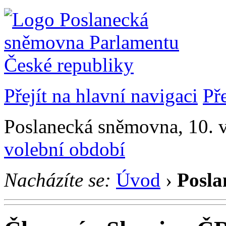
Přejít na hlavní navigaci
Př
Poslanecká sněmovna, 10. v
volební období
Nacházíte se:
Úvod
›
Posla