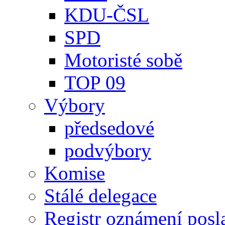
KDU-ČSL
SPD
Motoristé sobě
TOP 09
Výbory
předsedové
podvýbory
Komise
Stálé delegace
Registr oznámení posl