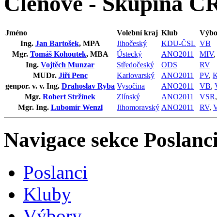
Členové - Skupina ČR
Jméno
Volební kraj
Klub
Výbo
Ing.
Jan Bartošek
, MPA
Jihočeský
KDU-ČSL
VB
Mgr.
Tomáš Kohoutek
, MBA
Ústecký
ANO2011
MIV
Ing.
Vojtěch Munzar
Středočeský
ODS
RV
MUDr.
Jiří Penc
Karlovarský
ANO2011
PV
,
genpor. v. v. Ing.
Drahoslav Ryba
Vysočina
ANO2011
VB
,
Mgr.
Robert Stržínek
Zlínský
ANO2011
VSR
Mgr. Ing.
Lubomír Wenzl
Jihomoravský
ANO2011
RV
,
Navigace sekce
Poslanci
Poslanci
Kluby
Výbory