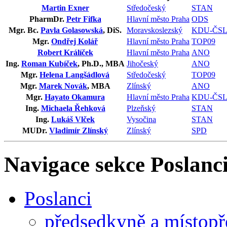
Martin Exner
Středočeský
STAN
PharmDr.
Petr Fifka
Hlavní město Praha
ODS
Mgr. Bc.
Pavla Golasowská
, DiS.
Moravskoslezský
KDU-ČS
Mgr.
Ondřej Kolář
Hlavní město Praha
TOP09
Robert Králíček
Hlavní město Praha
ANO
Ing.
Roman Kubíček
, Ph.D., MBA
Jihočeský
ANO
Mgr.
Helena Langšádlová
Středočeský
TOP09
Mgr.
Marek Novák
, MBA
Zlínský
ANO
Mgr.
Hayato Okamura
Hlavní město Praha
KDU-ČS
Ing.
Michaela Řehková
Plzeňský
STAN
Ing.
Lukáš Vlček
Vysočina
STAN
MUDr.
Vladimír Zlínský
Zlínský
SPD
Navigace sekce
Poslanci
Poslanci
předsedkyně a místop