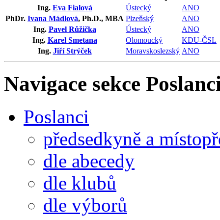
Ing.
Eva Fialová
Ústecký
ANO
PhDr.
Ivana Mádlová
, Ph.D., MBA
Plzeňský
ANO
Ing.
Pavel Růžička
Ústecký
ANO
Ing.
Karel Smetana
Olomoucký
KDU-ČSL
Ing.
Jiří Strýček
Moravskoslezský
ANO
Navigace sekce
Poslanci
Poslanci
předsedkyně a místop
dle abecedy
dle klubů
dle výborů