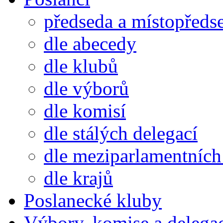
předseda a místopředs
dle abecedy
dle klubů
dle výborů
dle komisí
dle stálých delegací
dle meziparlamentních 
dle krajů
Poslanecké kluby
Výbory, komise a delega