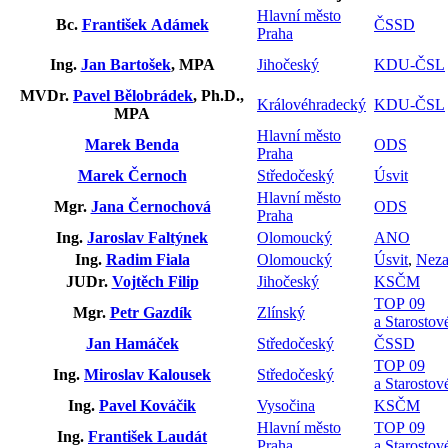
Hlavní město
Bc.
František Adámek
ČSSD
Praha
Ing.
Jan Bartošek
, MPA
Jihočeský
KDU-ČSL
MVDr.
Pavel Bělobrádek
, Ph.D.,
Královéhradecký
KDU-ČSL
MPA
Hlavní město
Marek Benda
ODS
Praha
Marek Černoch
Středočeský
Úsvit
Hlavní město
Mgr.
Jana Černochová
ODS
Praha
Ing.
Jaroslav Faltýnek
Olomoucký
ANO
Ing.
Radim Fiala
Olomoucký
Úsvit
,
Neza
JUDr.
Vojtěch Filip
Jihočeský
KSČM
TOP 09
Mgr.
Petr Gazdík
Zlínský
a Starostov
Jan Hamáček
Středočeský
ČSSD
TOP 09
Ing.
Miroslav Kalousek
Středočeský
a Starostov
Ing.
Pavel Kováčik
Vysočina
KSČM
Hlavní město
TOP 09
Ing.
František Laudát
Praha
a Starostov