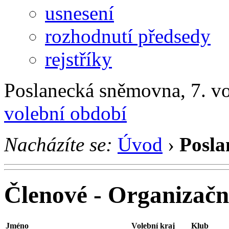
usnesení
rozhodnutí předsedy
rejstříky
Poslanecká sněmovna, 7. v
volební období
Nacházíte se:
Úvod
›
Posla
Členové - Organizačn
Jméno
Volební kraj
Klub