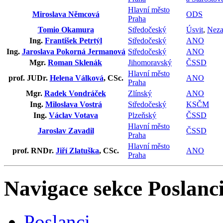
Hlavní město
Miroslava Němcová
ODS
Praha
Tomio Okamura
Středočeský
Úsvit
,
Neza
Ing.
František Petrtýl
Středočeský
ANO
Ing.
Jaroslava Pokorná Jermanová
Středočeský
ANO
Mgr.
Roman Sklenák
Jihomoravský
ČSSD
Hlavní město
prof. JUDr.
Helena Válková
, CSc.
ANO
Praha
Mgr.
Radek Vondráček
Zlínský
ANO
Ing.
Miloslava Vostrá
Středočeský
KSČM
Ing.
Václav Votava
Plzeňský
ČSSD
Hlavní město
Jaroslav Zavadil
ČSSD
Praha
Hlavní město
prof. RNDr.
Jiří Zlatuška
, CSc.
ANO
Praha
Navigace sekce
Poslanci
Poslanci