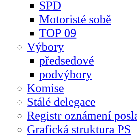
SPD
Motoristé sobě
TOP 09
Výbory
předsedové
podvýbory
Komise
Stálé delegace
Registr oznámení posl
Grafická struktura PS