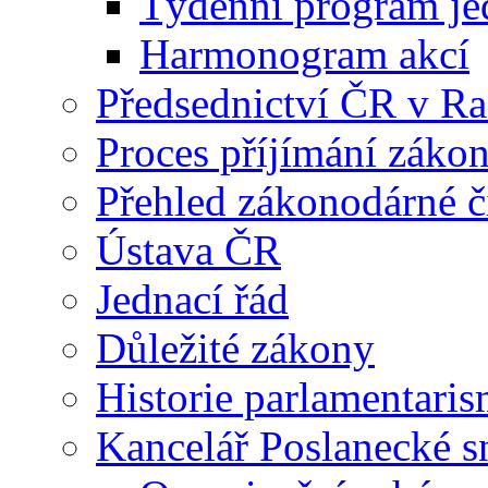
Týdenní program je
Harmonogram akcí
Předsednictví ČR v R
Proces příjímání záko
Přehled zákonodárné č
Ústava ČR
Jednací řád
Důležité zákony
Historie parlamentaris
Kancelář Poslanecké 