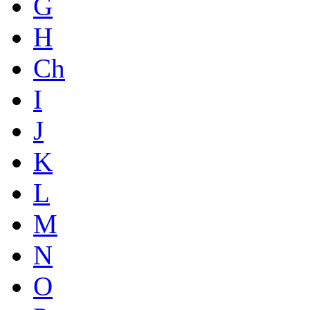
G
H
Ch
I
J
K
L
M
N
O