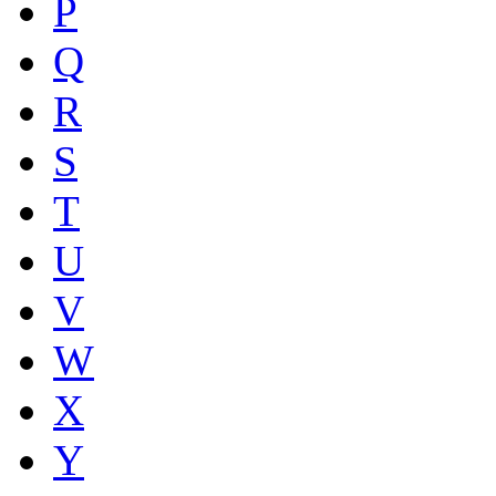
P
Q
R
S
T
U
V
W
X
Y