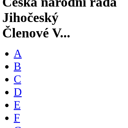
Česká národní rada
Jihočeský
Členové V...
A
B
C
D
E
F