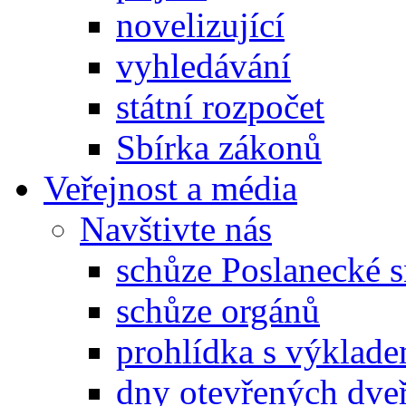
novelizující
vyhledávání
státní rozpočet
Sbírka zákonů
Veřejnost a média
Navštivte nás
schůze Poslanecké
schůze orgánů
prohlídka s výklad
dny otevřených dveř