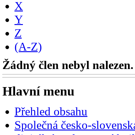
X
Y
Z
(A-Z)
Žádný člen nebyl nalezen.
Hlavní menu
Přehled obsahu
Společná česko-slovensk