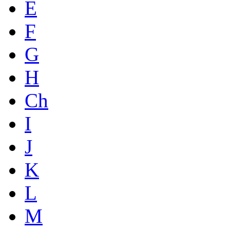
E
F
G
H
Ch
I
J
K
L
M