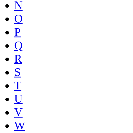
N
O
P
Q
R
S
T
U
V
W