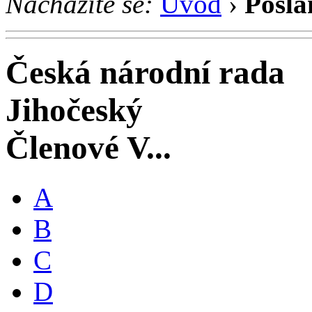
Nacházíte se:
Úvod
›
Posla
Česká národní rada
Jihočeský
Členové V...
A
B
C
D