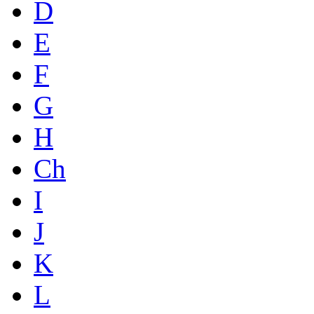
D
E
F
G
H
Ch
I
J
K
L