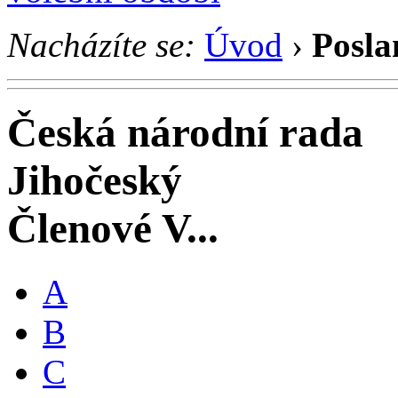
Nacházíte se:
Úvod
›
Posla
Česká národní rada
Jihočeský
Členové V...
A
B
C