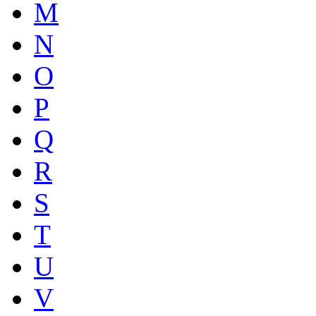
M
N
O
P
Q
R
S
T
U
V