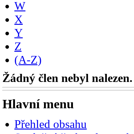
W
X
Y
Z
(A-Z)
Žádný člen nebyl nalezen.
Hlavní menu
Přehled obsahu