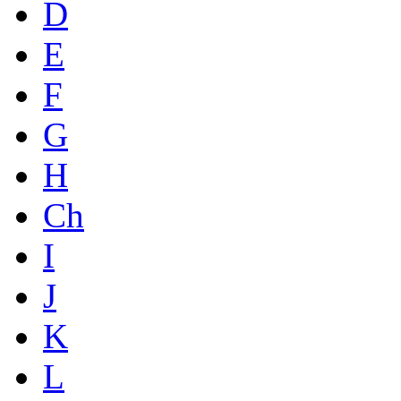
D
E
F
G
H
Ch
I
J
K
L