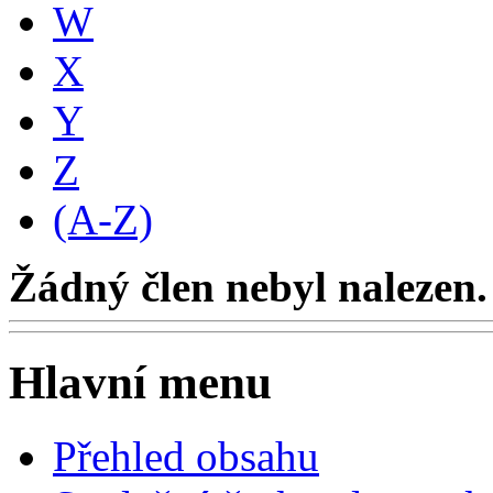
W
X
Y
Z
(A-Z)
Žádný člen nebyl nalezen.
Hlavní menu
Přehled obsahu