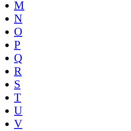
M
N
O
P
Q
R
S
T
U
V