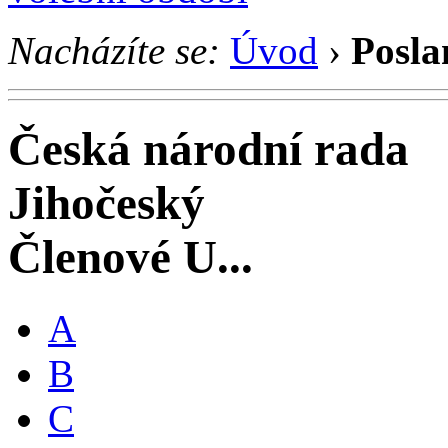
Nacházíte se:
Úvod
›
Posla
Česká národní rada
Jihočeský
Členové U...
A
B
C