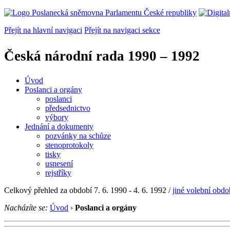
Přejít na hlavní navigaci
Přejít na navigaci sekce
Česká národní rada
1990 – 1992
Úvod
Poslanci a orgány
poslanci
předsednictvo
výbory
Jednání a dokumenty
pozvánky na schůze
stenoprotokoly
tisky
usnesení
rejstříky
Celkový přehled za období 7. 6. 1990 - 4. 6. 1992 /
jiné volební obdo
Nacházíte se:
Úvod
›
Poslanci a orgány