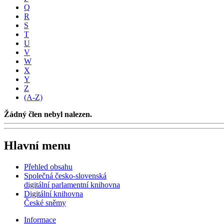
Q
R
S
T
U
V
W
X
Y
Z
(A-Z)
Žádný člen nebyl nalezen.
Hlavní menu
Přehled obsahu
Společná česko-slovenská
digitální parlamentní knihovna
Digitální knihovna
České sněmy
Informace