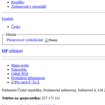
Rejstříky
Zajímavosti v repozitáři
English
Česky
Hledat
Plnotextové vyhledávání
ISP
(
příhlásit
)
Mapa webu
Nápověda
Odběr RSS
Prohlášení přístupnosti
Parlament České republiky, Poslanecká sněmovna, Sněmovní 4, 118 2
Telefon na spojovatelku:
257 171 111