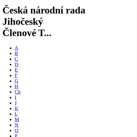
Česká národní rada
Jihočeský
Členové T...
A
B
C
D
E
F
G
H
Ch
I
J
K
L
M
N
O
P