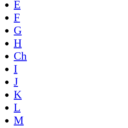
E
F
G
H
Ch
I
J
K
L
M