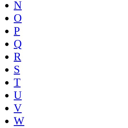
N
O
P
Q
R
S
T
U
V
W