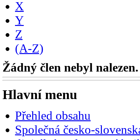
X
Y
Z
(A-Z)
Žádný člen nebyl nalezen.
Hlavní menu
Přehled obsahu
Společná česko-slovensk