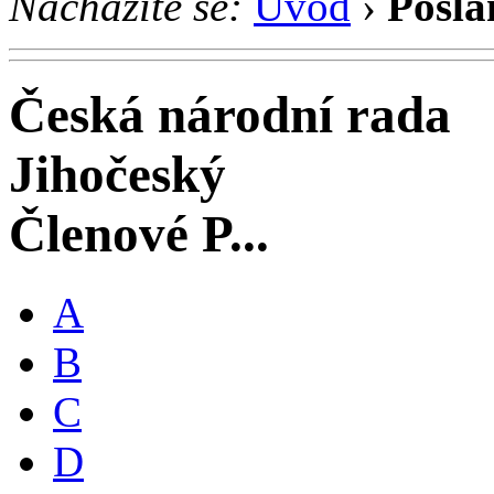
Nacházíte se:
Úvod
›
Posla
Česká národní rada
Jihočeský
Členové P...
A
B
C
D