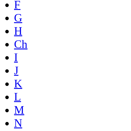
F
G
H
Ch
I
J
K
L
M
N