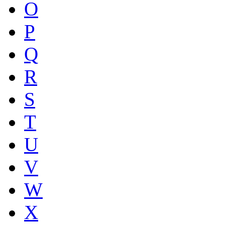
O
P
Q
R
S
T
U
V
W
X