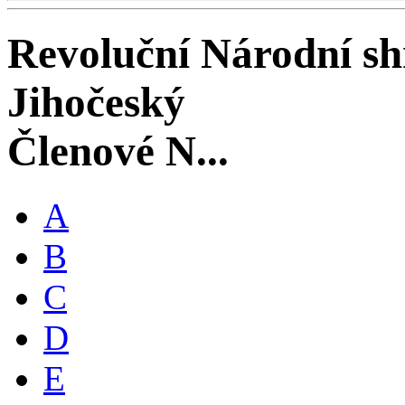
Revoluční Národní s
Jihočeský
Členové N...
A
B
C
D
E