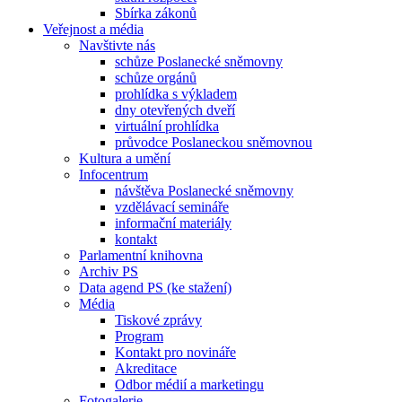
Sbírka zákonů
Veřejnost a média
Navštivte nás
schůze Poslanecké sněmovny
schůze orgánů
prohlídka s výkladem
dny otevřených dveří
virtuální prohlídka
průvodce Poslaneckou sněmovnou
Kultura a umění
Infocentrum
návštěva Poslanecké sněmovny
vzdělávací semináře
informační materiály
kontakt
Parlamentní knihovna
Archiv PS
Data agend PS (ke stažení)
Média
Tiskové zprávy
Program
Kontakt pro novináře
Akreditace
Odbor médií a marketingu
Fotogalerie