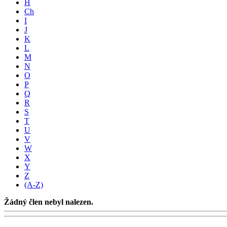
H
Ch
I
J
K
L
M
N
O
P
Q
R
S
T
U
V
W
X
Y
Z
(A-Z)
Žádný člen nebyl nalezen.