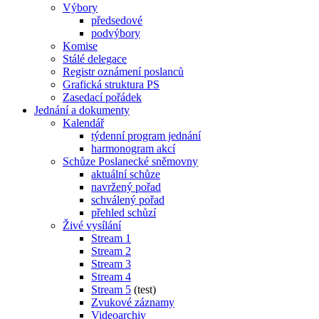
Výbory
předsedové
podvýbory
Komise
Stálé delegace
Registr oznámení poslanců
Grafická struktura PS
Zasedací pořádek
Jednání a dokumenty
Kalendář
týdenní program jednání
harmonogram akcí
Schůze Poslanecké sněmovny
aktuální schůze
navržený pořad
schválený pořad
přehled schůzí
Živé vysílání
Stream 1
Stream 2
Stream 3
Stream 4
Stream 5
(test)
Zvukové záznamy
Videoarchiv