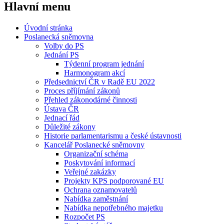
Hlavní menu
Úvodní stránka
Poslanecká sněmovna
Volby do PS
Jednání PS
Týdenní program jednání
Harmonogram akcí
Předsednictví ČR v Radě EU 2022
Proces příjímání zákonů
Přehled zákonodárné činnosti
Ústava ČR
Jednací řád
Důležité zákony
Historie parlamentarismu a české ústavnosti
Kancelář Poslanecké sněmovny
Organizační schéma
Poskytování informací
Veřejné zakázky
Projekty KPS podporované EU
Ochrana oznamovatelů
Nabídka zaměstnání
Nabídka nepotřebného majetku
Rozpočet PS