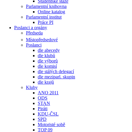
Studentské stáže
Parlamentní knihovna
Online katalog
Parlamentní institut
Práce PI
Poslanci a orgány
Předseda
Místopředsedové
Poslanci
dle abecedy
dle klubů
dle výborů
dle komisí
dle stálých delegací
dle meziparl. skupin
dle krajů
Kluby
ANO 2011
ODS
STAN
Piráti
KDU-ČSL
SPD
Motoristé sobě
TOP 09