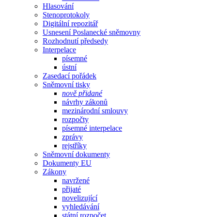
Hlasování
Stenoprotokoly
Digitální repozitář
Usnesení Poslanecké sněmovny
Rozhodnutí předsedy
Interpelace
písemné
ústní
Zasedací pořádek
Sněmovní tisky
nově přidané
návrhy zákonů
mezinárodní smlouvy
rozpočty
písemné interpelace
zprávy
rejstříky
Sněmovní dokumenty
Dokumenty EU
Zákony
navržené
přijaté
novelizující
vyhledávání
státní rozpočet