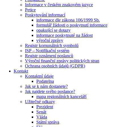
Informace v českém znakovém jazyce
Petice
Poskytování informací
informace dle zákona 106/1999 Sb.
formulář žádosti o poskytnutí informace
opakující se dotazy
informace poskytnuté na žádost
výroční zprávy
Registr komunálních symbolů
ISP – Notifikační systém
Registr oznámení poslanců
Výroční finanční zprávy politických stran
Ochrana osobních údajů (GDPR)
Kontakt
Kontaktní údaje
Podatelna
Jak se k nám dostanete?
Jak najdete svého poslance?
mapa regionálních kanceláří
Užitečné odkazy
Prezident
Senát
Vláda
Státní správa