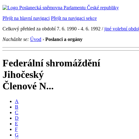
Přejít na hlavní navigaci
Přejít na navigaci sekce
Celkový přehled za období 7. 6. 1990 - 4. 6. 1992 /
jiné volební obdo
Nacházíte se:
Úvod
›
Poslanci a orgány
Federální shromáždění
Jihočeský
Členové N...
A
B
C
D
E
F
G