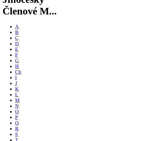
Členové M...
A
B
C
D
E
F
G
H
Ch
I
J
K
L
M
N
O
P
Q
R
S
T