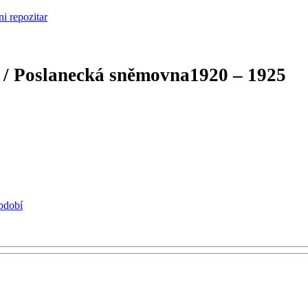
 / Poslanecká sněmovna
1920 – 1925
období