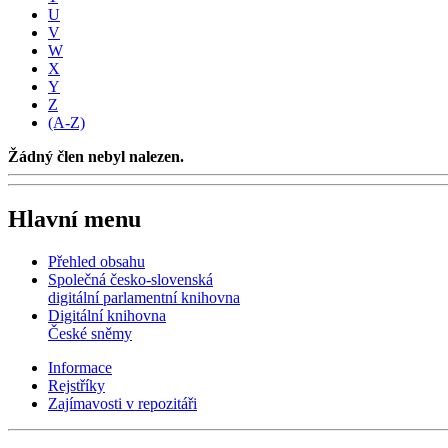
U
V
W
X
Y
Z
(A-Z)
Žádný člen nebyl nalezen.
Hlavní menu
Přehled obsahu
Společná česko-slovenská
digitální parlamentní knihovna
Digitální knihovna
České sněmy
Informace
Rejstříky
Zajímavosti v repozitáři