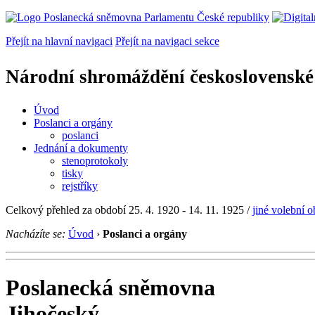
Přejít na hlavní navigaci
Přejít na navigaci sekce
Národní shromáždění československé
Úvod
Poslanci a orgány
poslanci
Jednání a dokumenty
stenoprotokoly
tisky
rejstříky
Celkový přehled za období 25. 4. 1920 - 14. 11. 1925 /
jiné volební 
Nacházíte se:
Úvod
›
Poslanci a orgány
Poslanecká sněmovna
Jihočeský