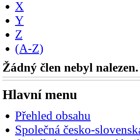
X
Y
Z
(A-Z)
Žádný člen nebyl nalezen.
Hlavní menu
Přehled obsahu
Společná česko-slovensk