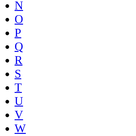
N
O
P
Q
R
S
T
U
V
W