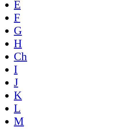
E
F
G
H
Ch
I
J
K
L
M