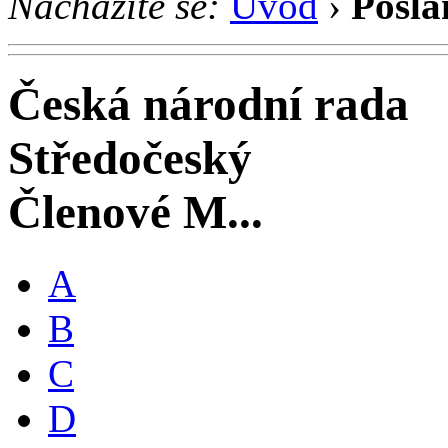
Nacházíte se:
Úvod
›
Posla
Česká národní rada
Středočeský
Členové M...
A
B
C
D