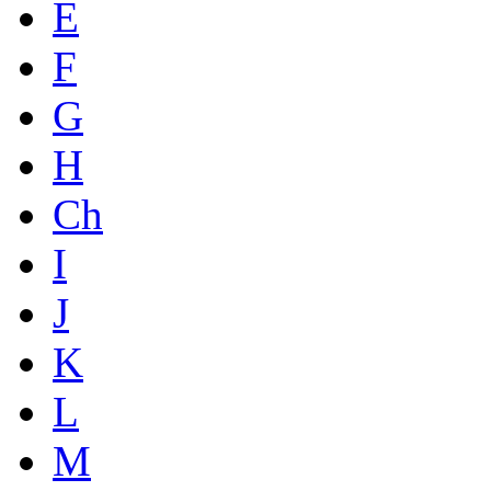
E
F
G
H
Ch
I
J
K
L
M