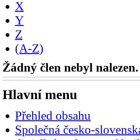
X
Y
Z
(A-Z)
Žádný člen nebyl nalezen.
Hlavní menu
Přehled obsahu
Společná česko-slovensk