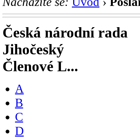
Nacházíte se:
Úvod
›
Posla
Česká národní rada
Jihočeský
Členové L...
A
B
C
D