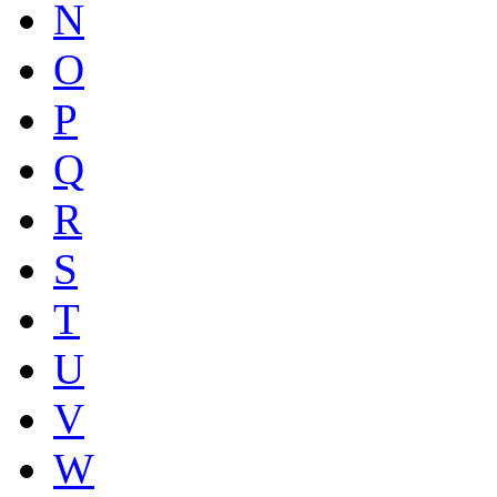
N
O
P
Q
R
S
T
U
V
W