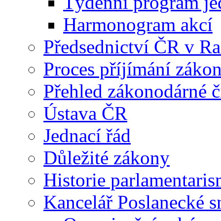
Týdenní program je
Harmonogram akcí
Předsednictví ČR v R
Proces příjímání záko
Přehled zákonodárné č
Ústava ČR
Jednací řád
Důležité zákony
Historie parlamentaris
Kancelář Poslanecké 