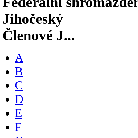
Federální shromáždě
Jihočeský
Členové J...
A
B
C
D
E
F