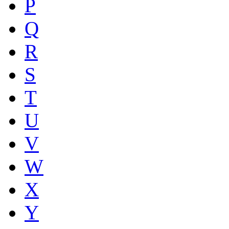
P
Q
R
S
T
U
V
W
X
Y