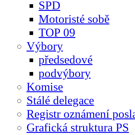
SPD
Motoristé sobě
TOP 09
Výbory
předsedové
podvýbory
Komise
Stálé delegace
Registr oznámení posl
Grafická struktura PS