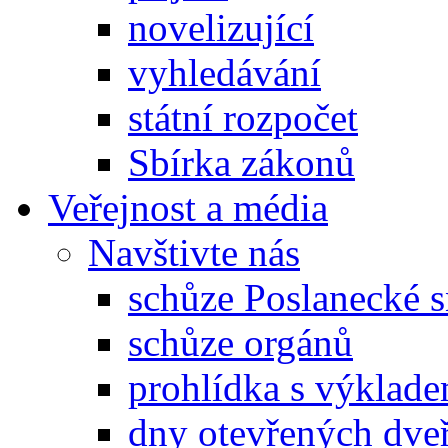
novelizující
vyhledávání
státní rozpočet
Sbírka zákonů
Veřejnost a média
Navštivte nás
schůze Poslanecké
schůze orgánů
prohlídka s výklad
dny otevřených dveř