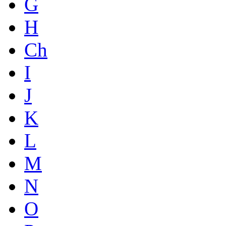
G
H
Ch
I
J
K
L
M
N
O