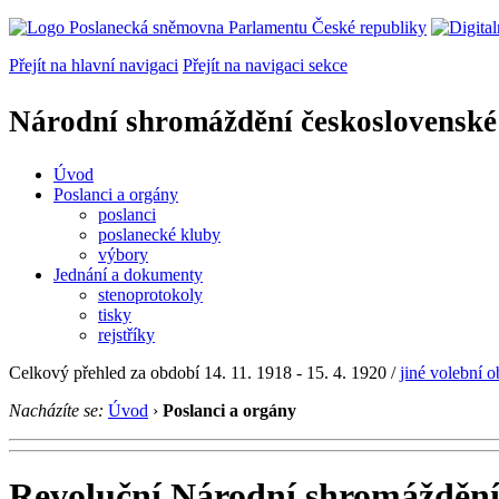
Přejít na hlavní navigaci
Přejít na navigaci sekce
Národní shromáždění československé
Úvod
Poslanci a orgány
poslanci
poslanecké kluby
výbory
Jednání a dokumenty
stenoprotokoly
tisky
rejstříky
Celkový přehled za období 14. 11. 1918 - 15. 4. 1920 /
jiné volební 
Nacházíte se:
Úvod
›
Poslanci a orgány
Revoluční Národní shromážděn