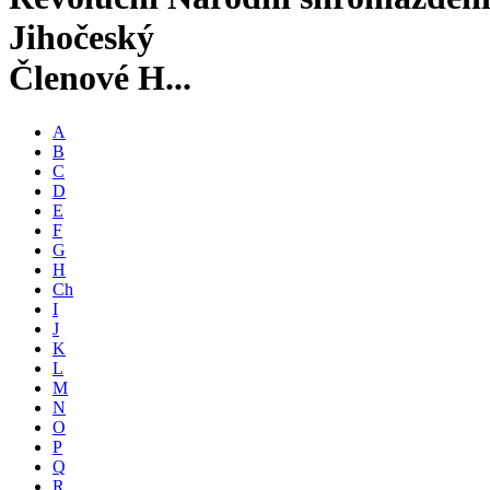
Jihočeský
Členové H...
A
B
C
D
E
F
G
H
Ch
I
J
K
L
M
N
O
P
Q
R