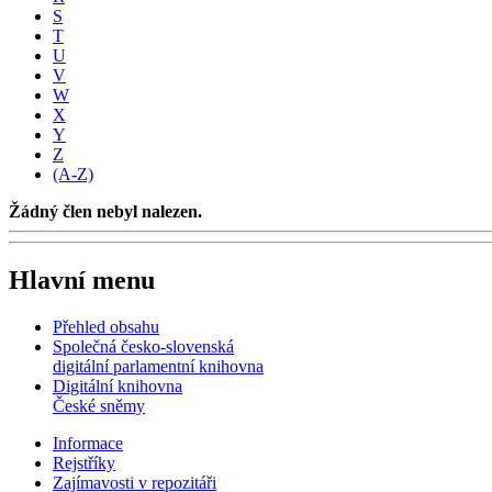
S
T
U
V
W
X
Y
Z
(A-Z)
Žádný člen nebyl nalezen.
Hlavní menu
Přehled obsahu
Společná česko-slovenská
digitální parlamentní knihovna
Digitální knihovna
České sněmy
Informace
Rejstříky
Zajímavosti v repozitáři