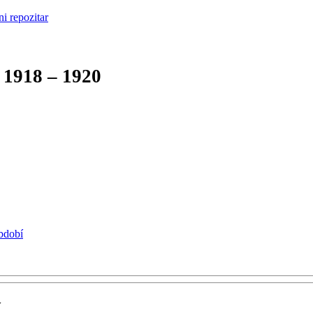
1918 – 1920
období
í