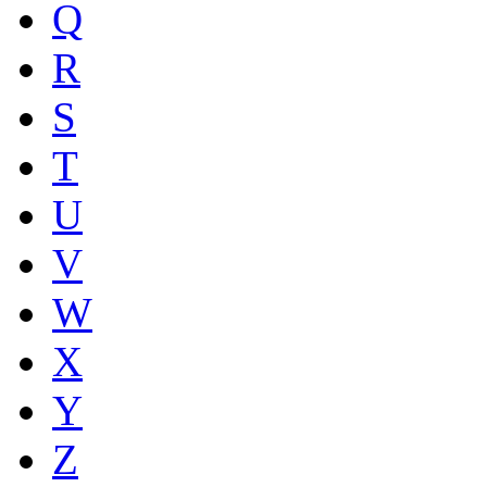
Q
R
S
T
U
V
W
X
Y
Z