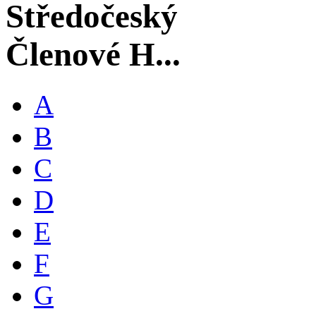
Středočeský
Členové H...
A
B
C
D
E
F
G