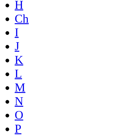
H
Ch
I
J
K
L
M
N
O
P